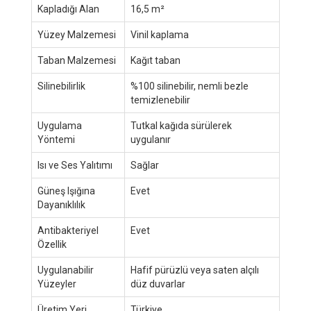
Kapladığı Alan
16,5 m²
Yüzey Malzemesi
Vinil kaplama
Taban Malzemesi
Kağıt taban
Silinebilirlik
%100 silinebilir, nemli bezle
temizlenebilir
Uygulama
Tutkal kağıda sürülerek
Yöntemi
uygulanır
Isı ve Ses Yalıtımı
Sağlar
Güneş Işığına
Evet
Dayanıklılık
Antibakteriyel
Evet
Özellik
Uygulanabilir
Hafif pürüzlü veya saten alçılı
Yüzeyler
düz duvarlar
Üretim Yeri
Türkiye