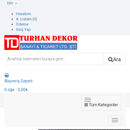
TRY
Hesabım
A. Listem (0)
Ödeme
Giriş Yap
Ara
Alışveriş Sepeti
0
öğe
- 0,00₺
Tüm Kategoriler
8004-4 Luzern Duvar Kağıdı
8004-4 Luzern Duvar Kağıdı