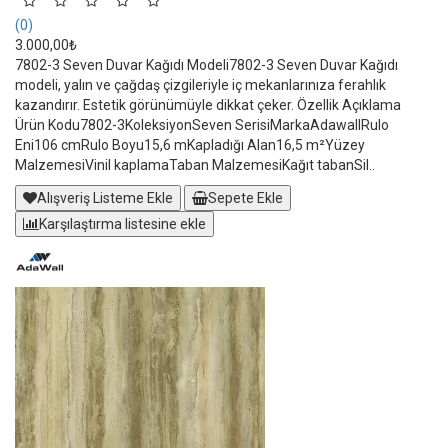
(0)
3.000,00₺
7802-3 Seven Duvar Kağıdı Modeli7802-3 Seven Duvar Kağıdı
modeli, yalın ve çağdaş çizgileriyle iç mekanlarınıza ferahlık
kazandırır. Estetik görünümüyle dikkat çeker. Özellik Açıklama
Ürün Kodu7802-3KoleksiyonSeven SerisiMarkaAdawallRulo
Eni106 cmRulo Boyu15,6 mKapladığı Alan16,5 m²Yüzey
MalzemesiVinil kaplamaTaban MalzemesiKağıt tabanSil..
Alışveriş Listeme Ekle
Sepete Ekle
Karşılaştırma listesine ekle