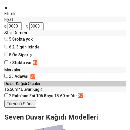
Filtrele
Fiyat
₺
–
₺
Stok Durumu
5
Stokta yok
6
2-3 gün içinde
8
Ön Sipariş
7
Stokta var
87
Markalar
23
Adawall
87
Duvar Kağıdı Ölçüler
16.50m² Duvar Kağıdı
2
Rulo'nun Eni 106 Boyu 15.60 mt'dir
87
Seven Duvar Kağıdı Modelleri