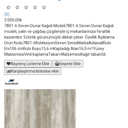
(0)
3.000,00₺
7801-6 Seven Duvar Kağıdı Modeli7801-6 Seven Duvar Kağıdı
modeli, yalın ve çağdaş çizgileriyle iç mekanlarınıza ferahlık
kazandırır. Estetik görünümüyle dikkat çeker. Özellik Açıklama
Ürün Kodu7801-6KoleksiyonSeven SerisiMarkaAdawallRulo
Eni106 cmRulo Boyu15,6 mKapladığı Alan16,5 m²Yüzey
MalzemesiVinil kaplamaTaban MalzemesiKağıt tabanSil..
Alışveriş Listeme Ekle
Sepete Ekle
Karşılaştırma listesine ekle