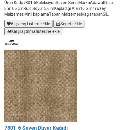
Ürün Kodu7801-5KoleksiyonSeven SerisiMarkaAdawallRulo
Eni106 cmRulo Boyu15,6 mKapladığı Alan16,5 m²Yüzey
MalzemesiVinil kaplamaTaban MalzemesiKağıt tabanSil..
Alışveriş Listeme Ekle
Sepete Ekle
Karşılaştırma listesine ekle
7801-6 Seven Duvar Kağıdı