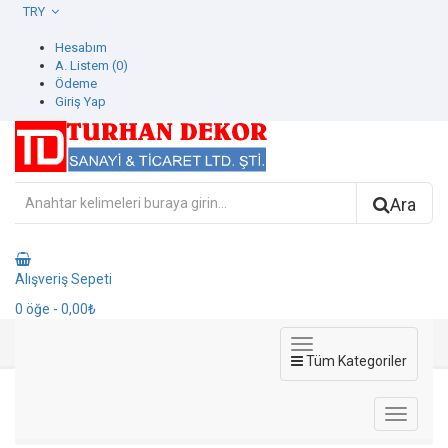
TRY
Hesabım
A. Listem (0)
Ödeme
Giriş Yap
Ara
Alışveriş Sepeti
0
öğe
- 0,00₺
Tüm Kategoriler
Seven Duvar Kağıdı
Duvar Kağıdı
Adawall Duvar Kağıdı
Seven Duvar Kağıdı