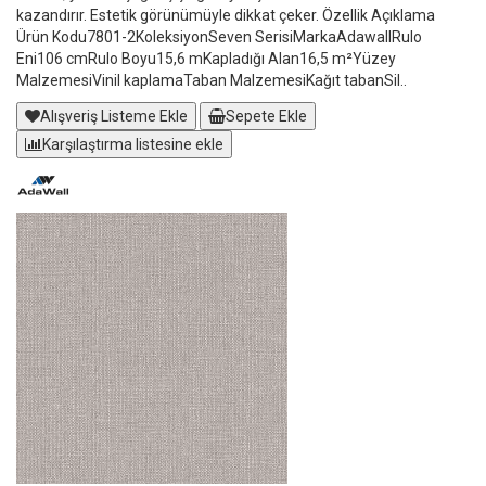
kazandırır. Estetik görünümüyle dikkat çeker. Özellik Açıklama
Ürün Kodu7801-2KoleksiyonSeven SerisiMarkaAdawallRulo
Eni106 cmRulo Boyu15,6 mKapladığı Alan16,5 m²Yüzey
MalzemesiVinil kaplamaTaban MalzemesiKağıt tabanSil..
Alışveriş Listeme Ekle
Sepete Ekle
Karşılaştırma listesine ekle