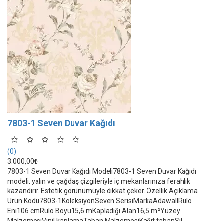
7803-1 Seven Duvar Kağıdı
(0)
3.000,00₺
7803-1 Seven Duvar Kağıdı Modeli7803-1 Seven Duvar Kağıdı
modeli, yalın ve çağdaş çizgileriyle iç mekanlarınıza ferahlık
kazandırır. Estetik görünümüyle dikkat çeker. Özellik Açıklama
Ürün Kodu7803-1KoleksiyonSeven SerisiMarkaAdawallRulo
Eni106 cmRulo Boyu15,6 mKapladığı Alan16,5 m²Yüzey
MalzemesiVinil kaplamaTaban MalzemesiKağıt tabanSil..