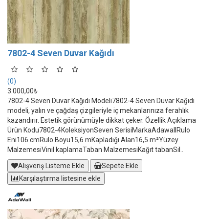
7802-4 Seven Duvar Kağıdı
(0)
3.000,00₺
7802-4 Seven Duvar Kağıdı Modeli7802-4 Seven Duvar Kağıdı
modeli, yalın ve çağdaş çizgileriyle iç mekanlarınıza ferahlık
kazandırır. Estetik görünümüyle dikkat çeker. Özellik Açıklama
Ürün Kodu7802-4KoleksiyonSeven SerisiMarkaAdawallRulo
Eni106 cmRulo Boyu15,6 mKapladığı Alan16,5 m²Yüzey
MalzemesiVinil kaplamaTaban MalzemesiKağıt tabanSil..
Alışveriş Listeme Ekle
Sepete Ekle
Karşılaştırma listesine ekle