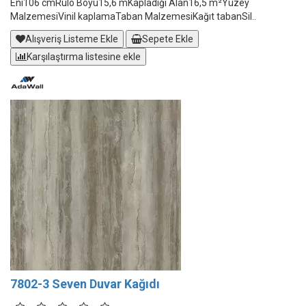
Eni106 cmRulo Boyu15,6 mKapladığı Alan16,5 m²Yüzey
MalzemesiVinil kaplamaTaban MalzemesiKağıt tabanSil..
Alışveriş Listeme Ekle
Sepete Ekle
Karşılaştırma listesine ekle
7802-3 Seven Duvar Kağıdı