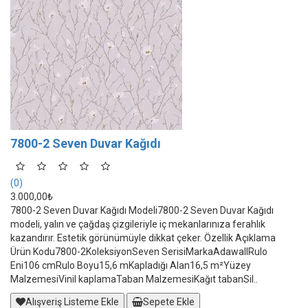
7800-2 Seven Duvar Kağıdı
(0)
3.000,00₺
7800-2 Seven Duvar Kağıdı Modeli7800-2 Seven Duvar Kağıdı
modeli, yalın ve çağdaş çizgileriyle iç mekanlarınıza ferahlık
kazandırır. Estetik görünümüyle dikkat çeker. Özellik Açıklama
Ürün Kodu7800-2KoleksiyonSeven SerisiMarkaAdawallRulo
Eni106 cmRulo Boyu15,6 mKapladığı Alan16,5 m²Yüzey
MalzemesiVinil kaplamaTaban MalzemesiKağıt tabanSil..
Alışveriş Listeme Ekle
Sepete Ekle