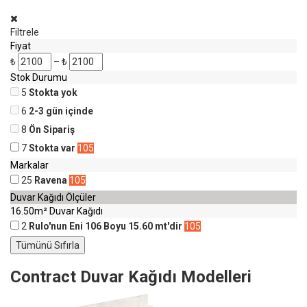
Filtrele
Fiyat
₺
–
₺
Stok Durumu
5
Stokta yok
6
2-3 gün içinde
8
Ön Sipariş
7
Stokta var
105
Markalar
25
Ravena
105
Duvar Kağıdı Ölçüler
16.50m² Duvar Kağıdı
2
Rulo'nun Eni 106 Boyu 15.60 mt'dir
105
Contract Duvar Kağıdı Modelleri