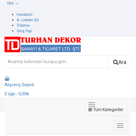
TRY
Hesabım
A. Listem (0)
Ödeme
Giriş Yap
Ara
Alışveriş Sepeti
0
öğe
- 0,00₺
Tüm Kategoriler
Contract Duvar Kağıdı
Duvar Kağıdı
Ravena Duvar Kağıdı
Contract Duvar Kağıdı