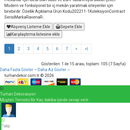
Modern ve fonksiyonel bir iç mekân yaratmak isteyenler için
birebirdir. Özellik Açıklama Ürün Kodu202211-1KoleksiyonContract
SerisiMarkaRavenaR..
Alışveriş Listeme Ekle
Sepete Ekle
Karşılaştırma listesine ekle
1
2
3
4
5
6
7
>
>|
Gösterilen: 1 ile 15 arası, toplam: 105 (7 Sayfa)
Daha Fazla Göster
Daha Az Göster
turhandekor.com.tr © 2026
Turhan Dekorasyon
Müşteri Temsilci Bir Kaç dakika içinde cevap verir.
Talip