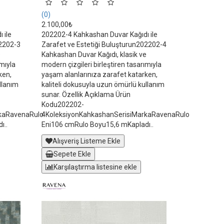
(0)
2.100,00₺
 ile
202202-4 Kahkashan Duvar Kağıdı ile
02202-3
Zarafet ve Estetiği Buluşturun202202-4
e
Kahkashan Duvar Kağıdı, klasik ve
ımıyla
modern çizgileri birleştiren tasarımıyla
ken,
yaşam alanlarınıza zarafet katarken,
llanım
kaliteli dokusuyla uzun ömürlü kullanım
sunar. Özellik Açıklama Ürün
Kodu202202-
rkaRavenaRulo
4KoleksiyonKahkashanSerisiMarkaRavenaRulo
ı..
Eni106 cmRulo Boyu15,6 mKapladı..
Alışveriş Listeme Ekle
Sepete Ekle
Karşılaştırma listesine ekle