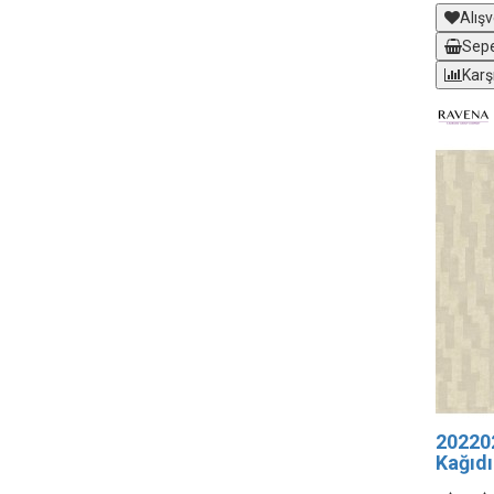
Alışv
Sepe
Karş
20220
Kağıdı