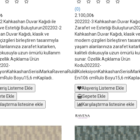
(0)
0₺
2.100,00₺
 Kahkashan Duvar Kağıdı ile
202202-3 Kahkashan Duvar Kağıdı
ve Estetiği Buluşturun202202-2
Zarafet ve Estetiği Buluşturun2
n Duvar Kağıdı, klasik ve
Kahkashan Duvar Kağıdı, klasik v
izgileri birleştiren tasarımıyla
modern çizgileri birleştiren tasar
anlarınıza zarafet katarken,
yaşam alanlarınıza zarafet katar
 dokusuyla uzun ömürlü kullanım
kaliteli dokusuyla uzun ömürlü ku
zellik Açıklama Ürün
sunar. Özellik Açıklama Ürün
2202-
Kodu202202-
iyonKahkashanSerisiMarkaRavenaRulo
3KoleksiyonKahkashanSerisiMa
cmRulo Boyu15,6 mKapladı..
Eni106 cmRulo Boyu15,6 mKaplad
eriş Listeme Ekle
Alışveriş Listeme Ekle
te Ekle
Sepete Ekle
ılaştırma listesine ekle
Karşılaştırma listesine ekle