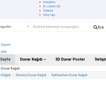
Hesabım
A. Listem (0)
Ödeme
Giriş Yap
Ara
egoriler
ş Sepeti
0,00₺
 Sayfa
Duvar Kağıdı
3D Duvar Poster
İletiş
 Duvar Kağıdı
 Kağıdı
Ravena Duvar Kağıdı
Kahkashan Duvar Kağıdı