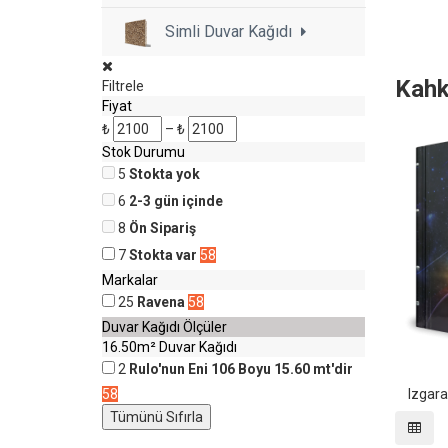
Simli Duvar Kağıdı
Kahk
Filtrele
Fiyat
₺
–
₺
Stok Durumu
5
Stokta yok
6
2-3 gün içinde
8
Ön Sipariş
7
Stokta var
58
Markalar
25
Ravena
58
Duvar Kağıdı Ölçüler
16.50m² Duvar Kağıdı
2
Rulo'nun Eni 106 Boyu 15.60 mt'dir
58
Izgar