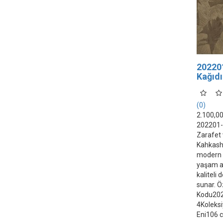
20220
Kağıdı
(0)
2.100,0
202201-4
Zarafet 
Kahkasha
modern ç
yaşam al
kaliteli
sunar. Ö
Kodu20
4Koleks
Eni106 