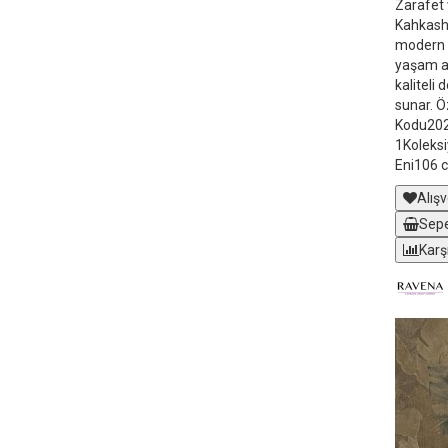
Zarafet 
Kahkasha
modern ç
yaşam al
kaliteli
sunar. Ö
Kodu20
1Koleks
Eni106 
Alışv
Sepe
Karş