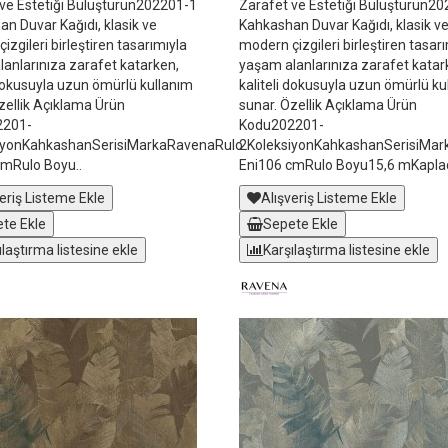
ve Estetiği Buluşturun202201-1
Zarafet ve Estetiği Buluşturun2
n Duvar Kağıdı, klasik ve
Kahkashan Duvar Kağıdı, klasik v
izgileri birleştiren tasarımıyla
modern çizgileri birleştiren tasar
anlarınıza zarafet katarken,
yaşam alanlarınıza zarafet katar
 dokusuyla uzun ömürlü kullanım
kaliteli dokusuyla uzun ömürlü ku
zellik Açıklama Ürün
sunar. Özellik Açıklama Ürün
2201-
Kodu202201-
iyonKahkashanSerisiMarkaRavenaRulo
2KoleksiyonKahkashanSerisiMa
cmRulo Boyu..
Eni106 cmRulo Boyu15,6 mKaplad
eriş Listeme Ekle
Alışveriş Listeme Ekle
te Ekle
Sepete Ekle
ılaştırma listesine ekle
Karşılaştırma listesine ekle