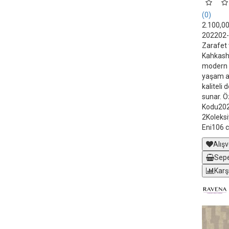
(0)
2.100,0
202202-2
Zarafet 
Kahkasha
modern ç
yaşam al
kaliteli
sunar. Ö
Kodu20
2Koleks
Eni106 
Alışv
Sepe
Karş