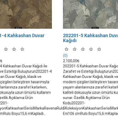
1-4 Kahkashan Duvar
202201-5 Kahkashan Duv
Kağıdı
(0)
0₺
2.100,00₺
 Kahkashan Duvar Kağıdı ile
202201-5 Kahkashan Duvar Kağıdı
ve Estetiği Buluşturun202201-4
Zarafet ve Estetiği Buluşturun2
n Duvar Kağıdı, klasik ve
Kahkashan Duvar Kağıdı, klasik v
izgileri birleştiren tasarımıyla
modern çizgileri birleştiren tasar
anlarınıza zarafet katarken,
yaşam alanlarınıza zarafet katar
 dokusuyla uzun ömürlü kullanım
kaliteli dokusuyla uzun ömürlü ku
zellik Açıklama Ürün
sunar. Özellik Açıklama Ürün
2201-
Kodu202201-
iyonKahkashanSerisiMarkaRavenaRulo
5KoleksiyonKahkashanSerisiMa
cmRulo Boyu15,6 mKapladı..
Eni106 cmRulo Boyu15,6 mKaplad