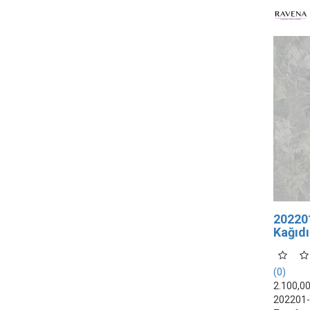
20220
Kağıdı
(0)
2.100,0
202201-1