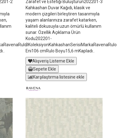
02201-2
Zarafet ve Estetiği Buluşturun202201-3
e
Kahkashan Duvar Kağıdı, klasik ve
ımıyla
modern çizgileri birleştiren tasarımıyla
ken,
yaşam alanlarınıza zarafet katarken,
llanım
kaliteli dokusuyla uzun ömürlü kullanım
sunar. Özellik Açıklama Ürün
Kodu202201-
rkaRavenaRulo
3KoleksiyonKahkashanSerisiMarkaRavenaRulo
ı..
Eni106 cmRulo Boyu15,6 mKapladı..
Alışveriş Listeme Ekle
Sepete Ekle
Karşılaştırma listesine ekle