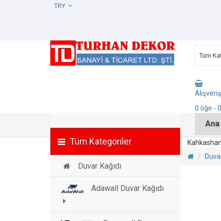
TRY
Tüm Kat
Alışveri
0
öğe
- 
Ana
Tüm Kategoriler
Kahkashan
Duvar
Duvar Kağıdı
Adawall Duvar Kağıdı