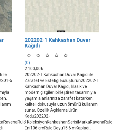
ar
202202-1 Kahkashan Duvar
Kağıdı
(0)
2.100,00₺
 ile
202202-1 Kahkashan Duvar Kağıdı ile
02201-5
Zarafet ve Estetiği Buluşturun202202-1
e
Kahkashan Duvar Kağıdı, klasik ve
ımıyla
modern çizgileri birleştiren tasarımıyla
ken,
yaşam alanlarınıza zarafet katarken,
llanım
kaliteli dokusuyla uzun ömürlü kullanım
sunar. Özellik Açıklama Ürün
Kodu202202-
rkaRavenaRulo
1KoleksiyonKahkashanSerisiMarkaRavenaRulo
ı..
Eni106 cmRulo Boyu15,6 mKapladı..