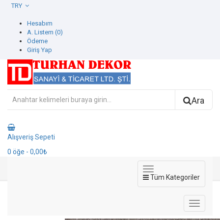
TRY
Hesabım
A. Listem (0)
Ödeme
Giriş Yap
Ara
Alışveriş Sepeti
0
öğe
- 0,00₺
Tüm Kategoriler
9501-13 Titanium Duvar Kağıdı
9501-13 Titanium Duvar Kağıdı