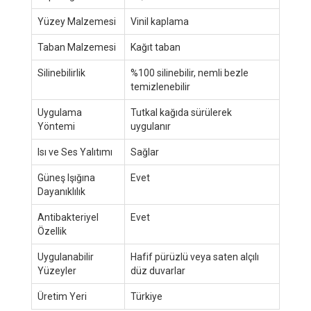
Yüzey Malzemesi
Vinil kaplama
Taban Malzemesi
Kağıt taban
Silinebilirlik
%100 silinebilir, nemli bezle
temizlenebilir
Uygulama
Tutkal kağıda sürülerek
Yöntemi
uygulanır
Isı ve Ses Yalıtımı
Sağlar
Güneş Işığına
Evet
Dayanıklılık
Antibakteriyel
Evet
Özellik
Uygulanabilir
Hafif pürüzlü veya saten alçılı
Yüzeyler
düz duvarlar
Üretim Yeri
Türkiye