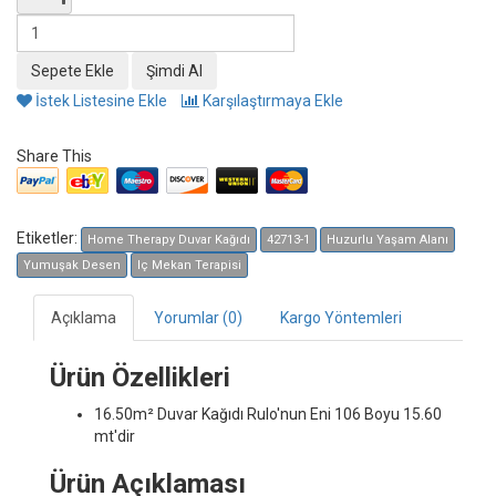
İstek Listesine Ekle
Karşılaştırmaya Ekle
Share This
Etiketler:
Home Therapy Duvar Kağıdı
42713-1
Huzurlu Yaşam Alanı
Yumuşak Desen
Iç Mekan Terapisi
Açıklama
Yorumlar (0)
Kargo Yöntemleri
Ürün Özellikleri
16.50m² Duvar Kağıdı
Rulo'nun Eni 106 Boyu 15.60
mt'dir
Ürün Açıklaması