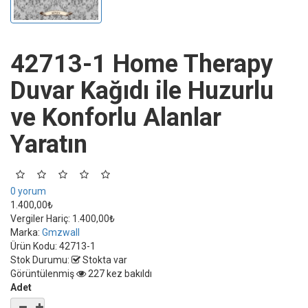
42713-1 Home Therapy
Duvar Kağıdı ile Huzurlu
ve Konforlu Alanlar
Yaratın
0 yorum
1.400,00₺
Vergiler Hariç:
1.400,00₺
Marka:
Gmzwall
Ürün Kodu:
42713-1
Stok Durumu:
Stokta var
Görüntülenmiş
227 kez bakıldı
Adet