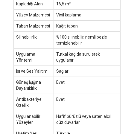
Kapladığı Alan
16,5 m²
Yüzey Malzemesi
Vinil kaplama
Taban Malzemesi
Kağıt taban
Silinebilirlik
%100 silinebilir, nemli bezle
temizlenebilir
Uygulama
Tutkal kağıda sürülerek
Yöntemi
uygulanır
Isı ve Ses Yalıtımı
Sağlar
Güneş Işığına
Evet
Dayanıklılık
Antibakteriyel
Evet
Özellik
Uygulanabilir
Hafif pürüzlü veya saten alçılı
Yüzeyler
düz duvarlar
Üretim Yeri
Türkiye