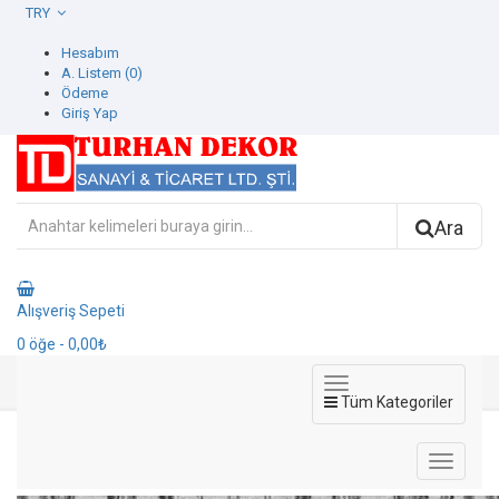
TRY
Hesabım
A. Listem (0)
Ödeme
Giriş Yap
Ara
Alışveriş Sepeti
0
öğe
- 0,00₺
Tüm Kategoriler
42713-1 Home Therapy Duvar Kağıdı
42713-1 Home Therapy Duvar Kağıdı