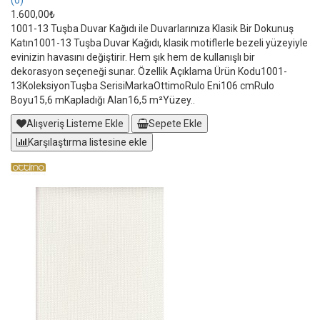
(0)
1.600,00₺
1001-13 Tuşba Duvar Kağıdı ile Duvarlarınıza Klasik Bir Dokunuş
Katın1001-13 Tuşba Duvar Kağıdı, klasik motiflerle bezeli yüzeyiyle
evinizin havasını değiştirir. Hem şık hem de kullanışlı bir
dekorasyon seçeneği sunar. Özellik Açıklama Ürün Kodu1001-
13KoleksiyonTuşba SerisiMarkaOttimoRulo Eni106 cmRulo
Boyu15,6 mKapladığı Alan16,5 m²Yüzey..
Alışveriş Listeme Ekle
Sepete Ekle
Karşılaştırma listesine ekle