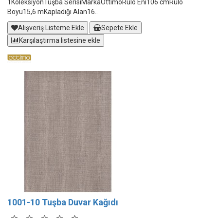
1KoleksiyonTuşba SerisiMarkaOttimoRulo Eni106 cmRulo
Boyu15,6 mKapladığı Alan16..
Alışveriş Listeme Ekle
Sepete Ekle
Karşılaştırma listesine ekle
1001-10 Tuşba Duvar Kağıdı