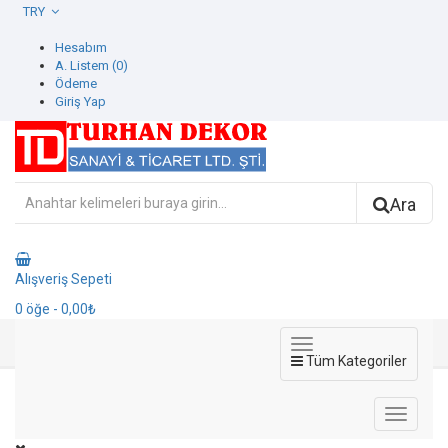
TRY
Hesabım
A. Listem (0)
Ödeme
Giriş Yap
Ara
Alışveriş Sepeti
0
öğe
- 0,00₺
Tüm Kategoriler
Markalar
Ottimo duvar kağıtları