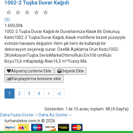
1002-2 Tuşba Duvar Kağıdı
(0)
1.600,00₺
1002-2 Tuşba Duvar Kağıdı ile Duvarlarınıza Klasik Bir Dokunuş
Katın1002-2 Tuşba Duvar Kağıdı, klasik motiflerle bezeli yüzeyiyle
evinizin havasını değiştirir. Hem şık hem de kullanışlı bir
dekorasyon seçeneği sunar. Özellik Açıklama Ürün Kodu1002-
2KoleksiyonTuşba SerisiMarkaOttimoRulo Eni106 cmRulo
Boyu15,6 mKapladığı Alan16,5 m²Yüzey Ma..
Alışveriş Listeme Ekle
Sepete Ekle
Karşılaştırma listesine ekle
1
2
3
4
>
>|
Gösterilen: 1 ile 15 arası, toplam: 48 (4 Sayfa)
Daha Fazla Göster
Daha Az Göster
turhandekor.com.tr © 2026