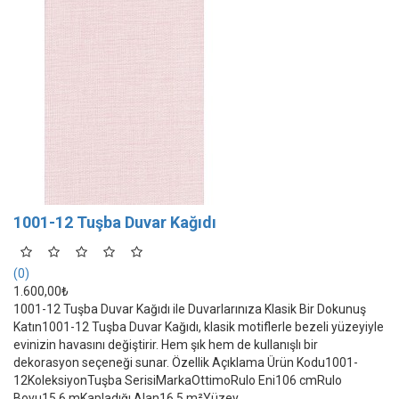
1001-12 Tuşba Duvar Kağıdı
(0)
1.600,00₺
1001-12 Tuşba Duvar Kağıdı ile Duvarlarınıza Klasik Bir Dokunuş
Katın1001-12 Tuşba Duvar Kağıdı, klasik motiflerle bezeli yüzeyiyle
evinizin havasını değiştirir. Hem şık hem de kullanışlı bir
dekorasyon seçeneği sunar. Özellik Açıklama Ürün Kodu1001-
12KoleksiyonTuşba SerisiMarkaOttimoRulo Eni106 cmRulo
Boyu15,6 mKapladığı Alan16,5 m²Yüzey..