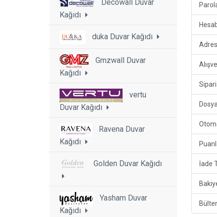
Decowall Duvar
Parol
Kağıdı
Hesa
duka Duvar Kağıdı
Adres
Gmzwall Duvar
Alışve
Kağıdı
Sipari
vertu
Dosya
Duvar Kağıdı
Otoma
Ravena Duvar
Kağıdı
Puanl
Golden Duvar Kağıdı
İade 
Bakiy
Yasham Duvar
Bülte
Kağıdı