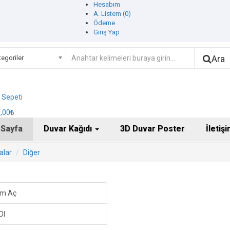
Hesabım
A. Listem (0)
Ödeme
Giriş Yap
Ara
egoriler
ş Sepeti
0,00₺
 Sayfa
Duvar Kağıdı
3D Duvar Poster
İletiş
alar
Diğer
um Aç
Ol