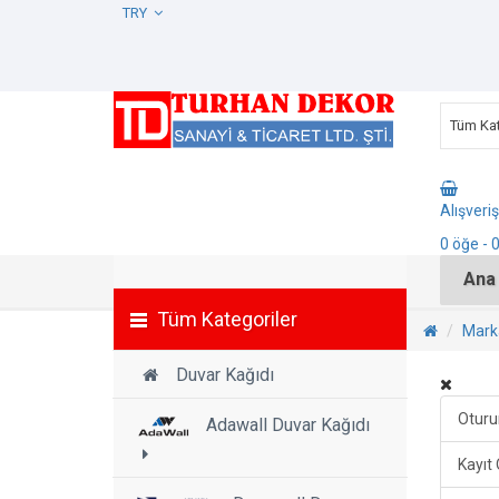
TRY
Tüm Kat
Alışveri
0
öğe
- 
Ana
Tüm Kategoriler
Mark
Duvar Kağıdı
Otur
Adawall Duvar Kağıdı
Kayıt 