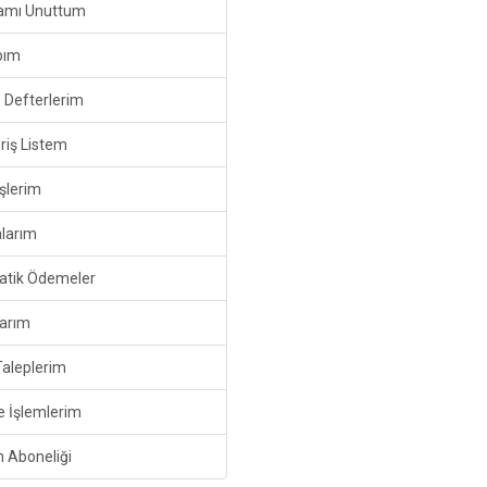
amı Unuttum
bım
 Defterlerim
riş Listem
şlerim
larım
tik Ödemeler
arım
Taleplerim
e İşlemlerim
n Aboneliği