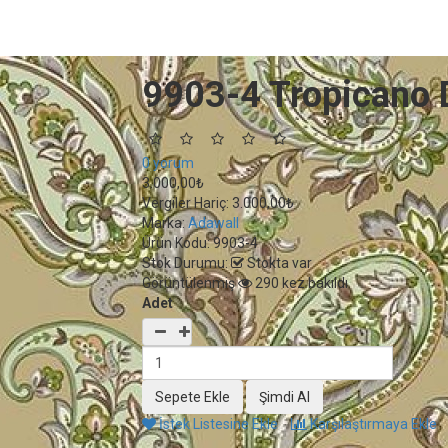
9903-4 Tropicano 
0 yorum
3.000,00₺
Vergiler Hariç:
3.000,00₺
Marka:
Adawall
Ürün Kodu:
9903-4
Stok Durumu:
Stokta var
Görüntülenmiş
290 kez bakıldı
Adet
İstek Listesine Ekle
Karşılaştırmaya Ekle