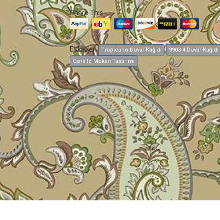
Share This
Etiketler:
Tropicano Duvar Kağıdı
9903-4 Duvar Kağıdı
Canlı Iç Mekan Tasarımı