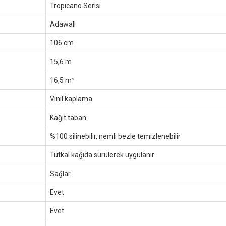
Tropicano Serisi
Adawall
106 cm
15,6 m
16,5 m²
Vinil kaplama
Kağıt taban
%100 silinebilir, nemli bezle temizlenebilir
Tutkal kağıda sürülerek uygulanır
Sağlar
Evet
Evet