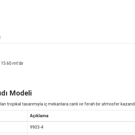
i
 15.60 mt'dir
ıdı Modeli
lan tropikal tasarımıyla iç mekanlara canlı ve ferah bir atmosfer kazandır
Açıklama
9903-4