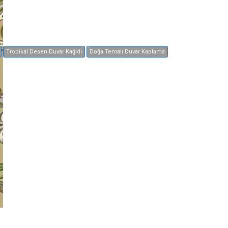
Tropikal Desen Duvar Kağıdı
Doğa Temalı Duvar Kaplama