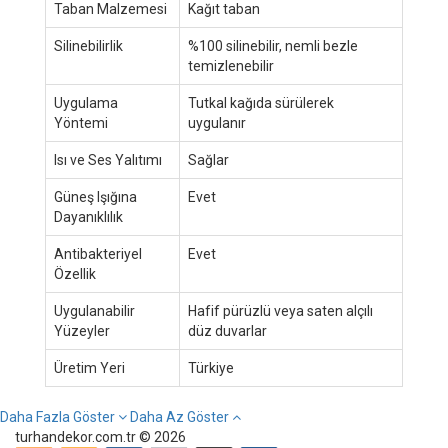
Taban Malzemesi
Kağıt taban
Silinebilirlik
%100 silinebilir, nemli bezle
temizlenebilir
Uygulama
Tutkal kağıda sürülerek
Yöntemi
uygulanır
Isı ve Ses Yalıtımı
Sağlar
Güneş Işığına
Evet
Dayanıklılık
Antibakteriyel
Evet
Özellik
Uygulanabilir
Hafif pürüzlü veya saten alçılı
Yüzeyler
düz duvarlar
Üretim Yeri
Türkiye
Daha Fazla Göster
Daha Az Göster
turhandekor.com.tr © 2026