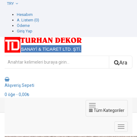
TRY
Hesabım
A. Listem (0)
Ödeme
Giriş Yap
Ara
Alışveriş Sepeti
0
öğe
- 0,00₺
Tüm Kategoriler
9902-03 Vitoria Duvar Kağıdı
9902-03 Vitoria Duvar Kağıdı