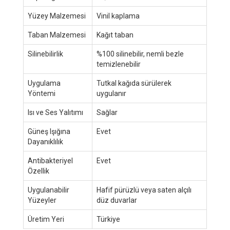
Yüzey Malzemesi
Vinil kaplama
Taban Malzemesi
Kağıt taban
Silinebilirlik
%100 silinebilir, nemli bezle
temizlenebilir
Uygulama
Tutkal kağıda sürülerek
Yöntemi
uygulanır
Isı ve Ses Yalıtımı
Sağlar
Güneş Işığına
Evet
Dayanıklılık
Antibakteriyel
Evet
Özellik
Uygulanabilir
Hafif pürüzlü veya saten alçılı
Yüzeyler
düz duvarlar
Üretim Yeri
Türkiye