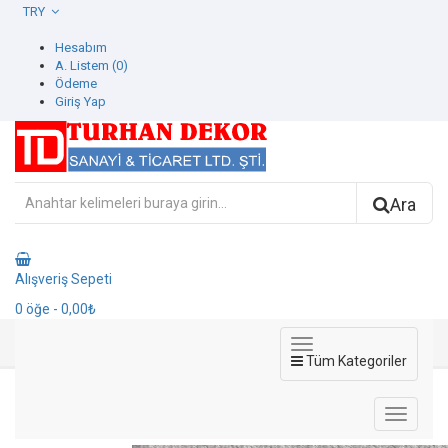
TRY
Hesabım
A. Listem (0)
Ödeme
Giriş Yap
Ara
Alışveriş Sepeti
0
öğe
- 0,00₺
Tüm Kategoriler
9501-7 Titanium Duvar Kağıdı
9501-7 Titanium Duvar Kağıdı