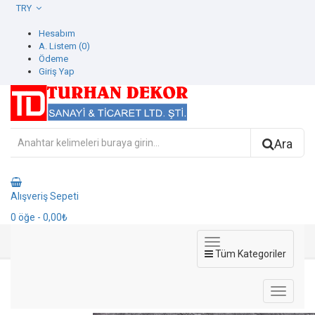
TRY
Hesabım
A. Listem (0)
Ödeme
Giriş Yap
Ara
Alışveriş Sepeti
0
öğe
- 0,00₺
Tüm Kategoriler
9011-1 Helium Duvar Kağıdı
9011-1 Helium Duvar Kağıdı