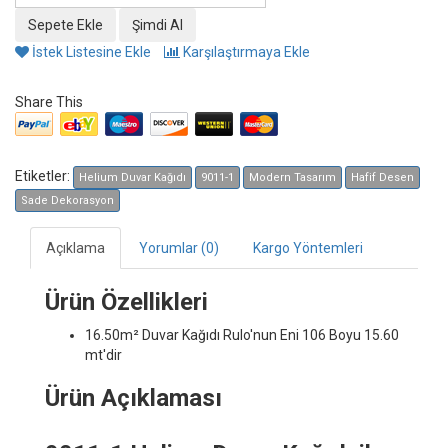
İstek Listesine Ekle
Karşılaştırmaya Ekle
Share This
Etiketler:
Helium Duvar Kağıdı
9011-1
Modern Tasarım
Hafif Desen
Sade Dekorasyon
Açıklama
Yorumlar (0)
Kargo Yöntemleri
Ürün Özellikleri
16.50m² Duvar Kağıdı
Rulo'nun Eni 106 Boyu 15.60
mt'dir
Ürün Açıklaması