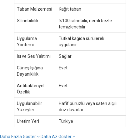
Taban Malzemesi
Kağıt taban
Silinebilirlik
%100 silinebilir, nemli bezle
temizlenebilir
Uygulama
Tutkal kağıda sürülerek
Yöntemi
uygulanır
Isı ve Ses Yalıtımı
Sağlar
Güneş Işığına
Evet
Dayanıklılık
Antibakteriyel
Evet
Özellik
Uygulanabilir
Hafif pürüzlü veya saten alçılı
Yüzeyler
düz duvarlar
Üretim Yeri
Türkiye
Daha Fazla Göster
Daha Az Göster