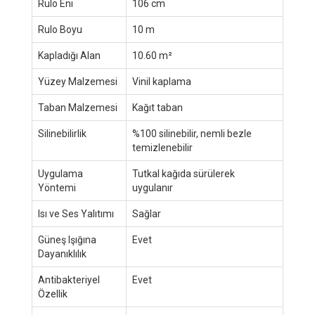
Rulo Eni
106 cm
Rulo Boyu
10 m
Kapladığı Alan
10.60 m²
Yüzey Malzemesi
Vinil kaplama
Taban Malzemesi
Kağıt taban
Silinebilirlik
%100 silinebilir, nemli bezle
temizlenebilir
Uygulama
Tutkal kağıda sürülerek
Yöntemi
uygulanır
Isı ve Ses Yalıtımı
Sağlar
Güneş Işığına
Evet
Dayanıklılık
Antibakteriyel
Evet
Özellik