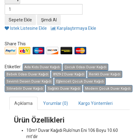
İstek Listesine Ekle
Karşılaştırmaya Ekle
Share This
Etiketler:
Ada Kids Duvar Kağıdı
Çocuk Odası Duvar Kağıdı
Bebek Odası Duvar Kağıdı
8929-2 Duvar Kağıdı
Renkli Duvar Kağıdı
Sevimli Desen Duvar Kağıdı
Eğlenceli Çocuk Duvar Kağıdı
Silinebilir Duvar Kağıdı
Sağlıklı Duvar Kağıdı
Modern Çocuk Duvar Kağıdı
Açıklama
Yorumlar (0)
Kargo Yöntemleri
Ürün Özellikleri
10m² Duvar Kağıdı
Rulo'nun Eni 106 Boyu 10.60
mt'dir