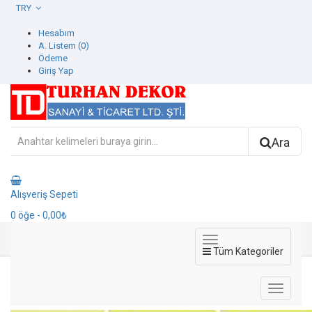
TRY
Hesabım
A. Listem (0)
Ödeme
Giriş Yap
Ara
Alışveriş Sepeti
0
öğe
- 0,00₺
Tüm Kategoriler
8929-2 Ada kids Duvar Kağıdı
8929-2 Ada kids Duvar Kağıdı