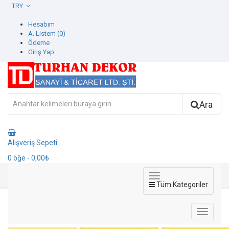
TRY
Hesabım
A. Listem (0)
Ödeme
Giriş Yap
Ara
Alışveriş Sepeti
0
öğe
- 0,00₺
Tüm Kategoriler
8929-1 Ada kids Duvar Kağıdı
8929-1 Ada kids Duvar Kağıdı