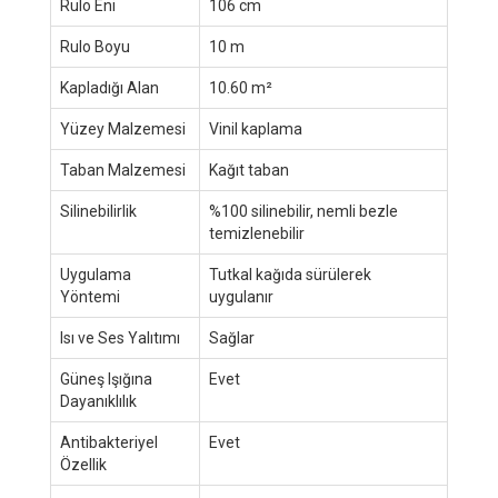
Rulo Eni
106 cm
Rulo Boyu
10 m
Kapladığı Alan
10.60 m²
Yüzey Malzemesi
Vinil kaplama
Taban Malzemesi
Kağıt taban
Silinebilirlik
%100 silinebilir, nemli bezle
temizlenebilir
Uygulama
Tutkal kağıda sürülerek
Yöntemi
uygulanır
Isı ve Ses Yalıtımı
Sağlar
Güneş Işığına
Evet
Dayanıklılık
Antibakteriyel
Evet
Özellik