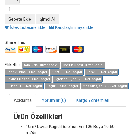
İstek Listesine Ekle
Karşılaştırmaya Ekle
Share This
Etiketler:
Ada Kids Duvar Kağıdı
Çocuk Odası Duvar Kağıdı
Bebek Odası Duvar Kağıdı
8929-1 Duvar Kağıdı
Renkli Duvar Kağıdı
Sevimli Desen Duvar Kağıdı
Eğlenceli Çocuk Duvar Kağıdı
Silinebilir Duvar Kağıdı
Sağlıklı Duvar Kağıdı
Modern Çocuk Duvar Kağıdı
Açıklama
Yorumlar (0)
Kargo Yöntemleri
Ürün Özellikleri
10m² Duvar Kağıdı
Rulo'nun Eni 106 Boyu 10.60
mt'dir