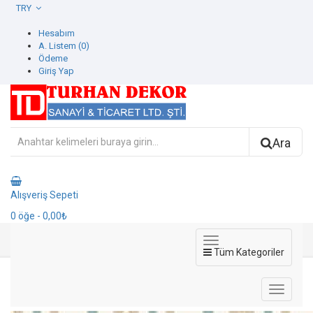
TRY
Hesabım
A. Listem (0)
Ödeme
Giriş Yap
Ara
Alışveriş Sepeti
0
öğe
- 0,00₺
Tüm Kategoriler
8928-1 Ada kids Duvar Kağıdı
8928-1 Ada kids Duvar Kağıdı