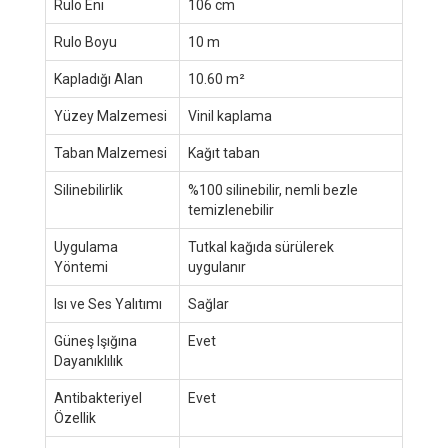
Rulo Eni
106 cm
Rulo Boyu
10 m
Kapladığı Alan
10.60 m²
Yüzey Malzemesi
Vinil kaplama
Taban Malzemesi
Kağıt taban
Silinebilirlik
%100 silinebilir, nemli bezle
temizlenebilir
Uygulama
Tutkal kağıda sürülerek
Yöntemi
uygulanır
Isı ve Ses Yalıtımı
Sağlar
Güneş Işığına
Evet
Dayanıklılık
Antibakteriyel
Evet
Özellik