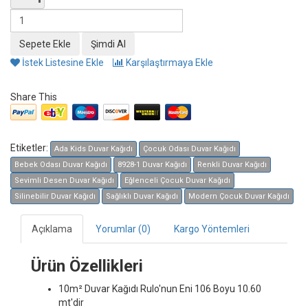
İstek Listesine Ekle
Karşılaştırmaya Ekle
Share This
Etiketler:
Ada Kids Duvar Kağıdı
Çocuk Odası Duvar Kağıdı
Bebek Odası Duvar Kağıdı
8928-1 Duvar Kağıdı
Renkli Duvar Kağıdı
Sevimli Desen Duvar Kağıdı
Eğlenceli Çocuk Duvar Kağıdı
Silinebilir Duvar Kağıdı
Sağlıklı Duvar Kağıdı
Modern Çocuk Duvar Kağıdı
Açıklama
Yorumlar (0)
Kargo Yöntemleri
Ürün Özellikleri
10m² Duvar Kağıdı
Rulo'nun Eni 106 Boyu 10.60
mt'dir