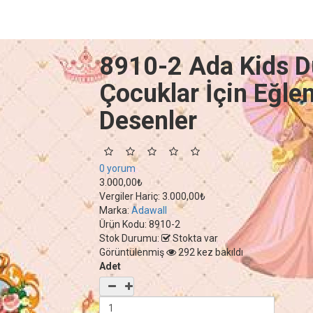
8910-2 Ada Kids D
Çocuklar İçin Eğlen
Desenler
0 yorum
3.000,00₺
Vergiler Hariç:
3.000,00₺
Marka:
Adawall
Ürün Kodu:
8910-2
Stok Durumu:
Stokta var
Görüntülenmiş
292 kez bakıldı
Adet