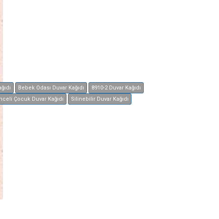
ğıdı
Bebek Odası Duvar Kağıdı
8910-2 Duvar Kağıdı
nceli Çocuk Duvar Kağıdı
Silinebilir Duvar Kağıdı