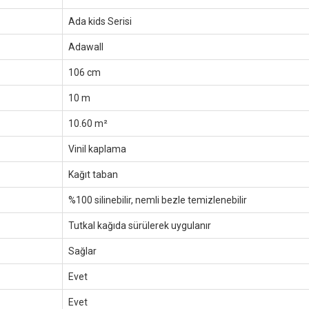
Ada kids Serisi
Adawall
106 cm
10 m
10.60 m²
Vinil kaplama
Kağıt taban
%100 silinebilir, nemli bezle temizlenebilir
Tutkal kağıda sürülerek uygulanır
Sağlar
Evet
Evet