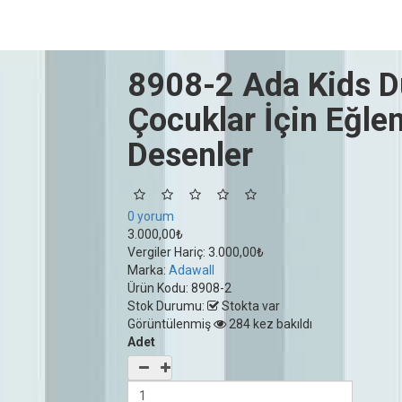
8908-2 Ada Kids D
Çocuklar İçin Eğlen
Desenler
0 yorum
3.000,00₺
Vergiler Hariç:
3.000,00₺
Marka:
Adawall
Ürün Kodu:
8908-2
Stok Durumu:
Stokta var
Görüntülenmiş
284 kez bakıldı
Adet