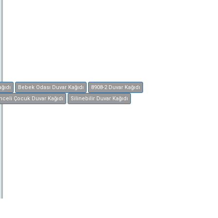
ğıdı
Bebek Odası Duvar Kağıdı
8908-2 Duvar Kağıdı
nceli Çocuk Duvar Kağıdı
Silinebilir Duvar Kağıdı