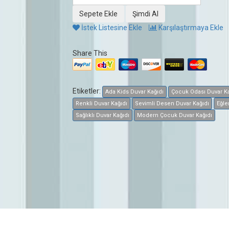
İstek Listesine Ekle
Karşılaştırmaya Ekle
Share This
Etiketler:
Ada Kids Duvar Kağıdı
Çocuk Odası Duvar Ka
Renkli Duvar Kağıdı
Sevimli Desen Duvar Kağıdı
Eğle
Sağlıklı Duvar Kağıdı
Modern Çocuk Duvar Kağıdı