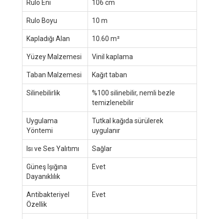
Rulo Eni
106 cm
Rulo Boyu
10 m
Kapladığı Alan
10.60 m²
Yüzey Malzemesi
Vinil kaplama
Taban Malzemesi
Kağıt taban
Silinebilirlik
%100 silinebilir, nemli bezle
temizlenebilir
Uygulama
Tutkal kağıda sürülerek
Yöntemi
uygulanır
Isı ve Ses Yalıtımı
Sağlar
Güneş Işığına
Evet
Dayanıklılık
Antibakteriyel
Evet
Özellik