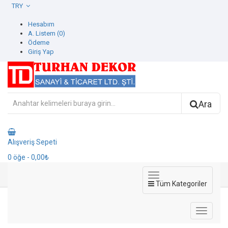
TRY
Hesabım
A. Listem (0)
Ödeme
Giriş Yap
Ara
Alışveriş Sepeti
0
öğe
- 0,00₺
Tüm Kategoriler
8907-1 Ada kids Duvar Kağıdı
8907-1 Ada kids Duvar Kağıdı