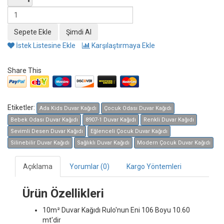
İstek Listesine Ekle
Karşılaştırmaya Ekle
Share This
Etiketler:
Ada Kids Duvar Kağıdı
Çocuk Odası Duvar Kağıdı
Bebek Odası Duvar Kağıdı
8907-1 Duvar Kağıdı
Renkli Duvar Kağıdı
Sevimli Desen Duvar Kağıdı
Eğlenceli Çocuk Duvar Kağıdı
Silinebilir Duvar Kağıdı
Sağlıklı Duvar Kağıdı
Modern Çocuk Duvar Kağıdı
Açıklama
Yorumlar (0)
Kargo Yöntemleri
Ürün Özellikleri
10m² Duvar Kağıdı
Rulo'nun Eni 106 Boyu 10.60
mt'dir