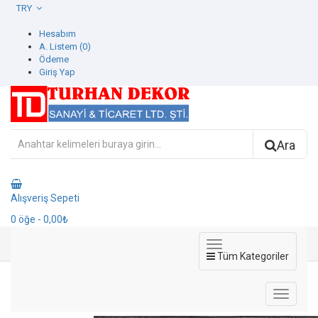
TRY
Hesabım
A. Listem (0)
Ödeme
Giriş Yap
Ara
Alışveriş Sepeti
0
öğe
- 0,00₺
Tüm Kategoriler
8007-2 Luzern Duvar Kağıdı
8007-2 Luzern Duvar Kağıdı