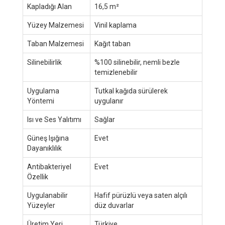
Kapladığı Alan
16,5 m²
Yüzey Malzemesi
Vinil kaplama
Taban Malzemesi
Kağıt taban
Silinebilirlik
%100 silinebilir, nemli bezle
temizlenebilir
Uygulama
Tutkal kağıda sürülerek
Yöntemi
uygulanır
Isı ve Ses Yalıtımı
Sağlar
Güneş Işığına
Evet
Dayanıklılık
Antibakteriyel
Evet
Özellik
Uygulanabilir
Hafif pürüzlü veya saten alçılı
Yüzeyler
düz duvarlar
Üretim Yeri
Türkiye