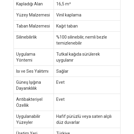
Kapladığı Alan
16,5 m²
Yüzey Malzemesi
Vinil kaplama
Taban Malzemesi
Kağıt taban
Silinebilirlik
%100 silinebilir, nemli bezle
temizlenebilir
Uygulama
Tutkal kağıda sürülerek
Yöntemi
uygulanır
Isı ve Ses Yalıtımı
Sağlar
Güneş Işığına
Evet
Dayanıklılık
Antibakteriyel
Evet
Özellik
Uygulanabilir
Hafif pürüzlü veya saten alçılı
Yüzeyler
düz duvarlar
Üretim Yeri
Türkiye