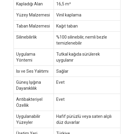
Kapladığı Alan
16,5 m²
Yüzey Malzemesi
Vinil kaplama
Taban Malzemesi
Kağıt taban
Silinebilirlik
%100 silinebilir, nemli bezle
temizlenebilir
Uygulama
Tutkal kağıda sürülerek
Yöntemi
uygulanır
Isı ve Ses Yalıtımı
Sağlar
Güneş Işığına
Evet
Dayanıklılık
Antibakteriyel
Evet
Özellik
Uygulanabilir
Hafif pürüzlü veya saten alçılı
Yüzeyler
düz duvarlar
Üretim Yeri
Türkiye