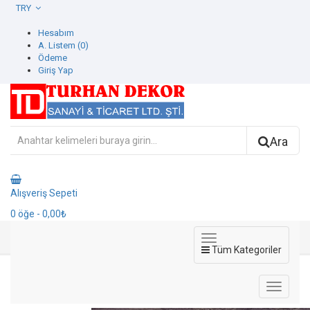
TRY
Hesabım
A. Listem (0)
Ödeme
Giriş Yap
Ara
Alışveriş Sepeti
0
öğe
- 0,00₺
Tüm Kategoriler
8003-7 Luzern Duvar Kağıdı
8003-7 Luzern Duvar Kağıdı