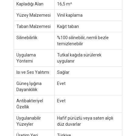
Kapladığı Alan
16,5 m²
Yüzey Malzemesi
Vinil kaplama
Taban Malzemesi
Kağıt taban
Silinebilirlik
%100 silinebilir, nemli bezle
temizlenebilir
Uygulama
Tutkal kağıda sürülerek
Yöntemi
uygulanır
Isı ve Ses Yalıtımı
Sağlar
Güneş Işığına
Evet
Dayanıklılık
Antibakteriyel
Evet
Özellik
Uygulanabilir
Hafif pürüzlü veya saten alçılı
Yüzeyler
düz duvarlar
Üretim Yeri
Türkiye