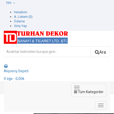
TRY
Hesabım
A. Listem (0)
Ödeme
Giriş Yap
Ara
Alışveriş Sepeti
0
öğe
- 0,00₺
Tüm Kategoriler
8003-4 Luzern Duvar Kağıdı
8003-4 Luzern Duvar Kağıdı