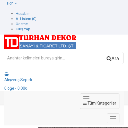
TRY
Hesabım
A. Listem (0)
Ödeme
Giriş Yap
Ara
Alışveriş Sepeti
0
öğe
- 0,00₺
Tüm Kategoriler
8002-5 Luzern Duvar Kağıdı
8002-5 Luzern Duvar Kağıdı