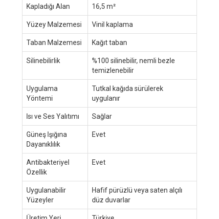
Kapladığı Alan
16,5 m²
Yüzey Malzemesi
Vinil kaplama
Taban Malzemesi
Kağıt taban
Silinebilirlik
%100 silinebilir, nemli bezle
temizlenebilir
Uygulama
Tutkal kağıda sürülerek
Yöntemi
uygulanır
Isı ve Ses Yalıtımı
Sağlar
Güneş Işığına
Evet
Dayanıklılık
Antibakteriyel
Evet
Özellik
Uygulanabilir
Hafif pürüzlü veya saten alçılı
Yüzeyler
düz duvarlar
Üretim Yeri
Türkiye