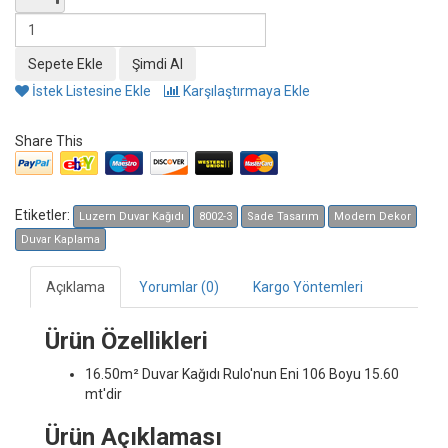
İstek Listesine Ekle
Karşılaştırmaya Ekle
Share This
Etiketler:
Luzern Duvar Kağıdı
8002-3
Sade Tasarım
Modern Dekor
Duvar Kaplama
Açıklama
Yorumlar (0)
Kargo Yöntemleri
Ürün Özellikleri
16.50m² Duvar Kağıdı
Rulo'nun Eni 106 Boyu 15.60
mt'dir
Ürün Açıklaması