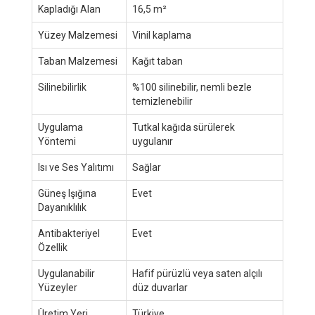
Kapladığı Alan
16,5 m²
Yüzey Malzemesi
Vinil kaplama
Taban Malzemesi
Kağıt taban
Silinebilirlik
%100 silinebilir, nemli bezle
temizlenebilir
Uygulama
Tutkal kağıda sürülerek
Yöntemi
uygulanır
Isı ve Ses Yalıtımı
Sağlar
Güneş Işığına
Evet
Dayanıklılık
Antibakteriyel
Evet
Özellik
Uygulanabilir
Hafif pürüzlü veya saten alçılı
Yüzeyler
düz duvarlar
Üretim Yeri
Türkiye