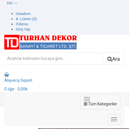
TRY
Hesabım
A. Listem (0)
Ödeme
Giriş Yap
Ara
Alışveriş Sepeti
0
öğe
- 0,00₺
Tüm Kategoriler
8002-3 Luzern Duvar Kağıdı
8002-3 Luzern Duvar Kağıdı