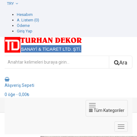
TRY
Hesabım
A. Listem (0)
Ödeme
Giriş Yap
Ara
Alışveriş Sepeti
0
öğe
- 0,00₺
Tüm Kategoriler
8002-10 Luzern Duvar Kağıdı
8002-10 Luzern Duvar Kağıdı