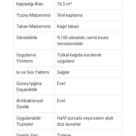
Kapladığı Alan
16,5 m²
Yüzey Malzemesi
Vinil kaplama
Taban Malzemesi
Kağıt taban
Silinebilirlik
%100 silinebilir, nemli bezle
temizlenebilir
Uygulama
Tutkal kağıda sürülerek
Yöntemi
uygulanır
Isı ve Ses Yalıtımı
Sağlar
Güneş Işığına
Evet
Dayanıklılık
Antibakteriyel
Evet
Özellik
Uygulanabilir
Hafif pürüzlü veya saten alçılı
Yüzeyler
düz duvarlar
Üretim Yeri
Türkiye