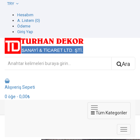
TRY
Hesabım
A. Listem (0)
Ödeme
Giriş Yap
Ara
Alışveriş Sepeti
0
öğe
- 0,00₺
Tüm Kategoriler
8001-1 Luzern Duvar Kağıdı
8001-1 Luzern Duvar Kağıdı