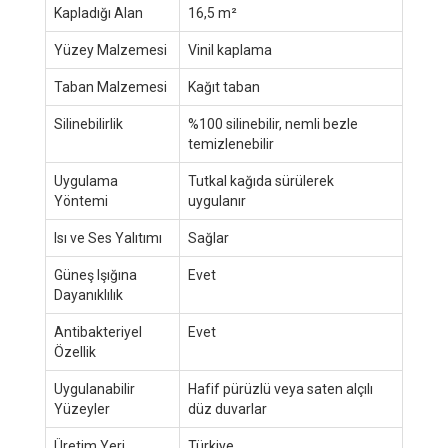
Kapladığı Alan
16,5 m²
Yüzey Malzemesi
Vinil kaplama
Taban Malzemesi
Kağıt taban
Silinebilirlik
%100 silinebilir, nemli bezle
temizlenebilir
Uygulama
Tutkal kağıda sürülerek
Yöntemi
uygulanır
Isı ve Ses Yalıtımı
Sağlar
Güneş Işığına
Evet
Dayanıklılık
Antibakteriyel
Evet
Özellik
Uygulanabilir
Hafif pürüzlü veya saten alçılı
Yüzeyler
düz duvarlar
Üretim Yeri
Türkiye