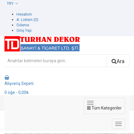
TRY
Hesabım
A. Listem (0)
Ödeme
Giriş Yap
Ara
Alışveriş Sepeti
0
öğe
- 0,00₺
Tüm Kategoriler
7816-2 Seven Duvar Kağıdı
7816-2 Seven Duvar Kağıdı