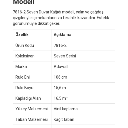
Modeli
7816-2 Seven Duvar Kağıdı modeli, yalın ve çağdaş
çizgileriyle iç mekanlarınıza ferahlık kazandırır. Estetik
görünümüyle dikkat çeker.
Özellik
Açıklama
Ürün Kodu
7816-2
Koleksiyon
Seven Serisi
Marka
Adawall
Rulo Eni
106 cm
Rulo Boyu
15,6 m
Kapladığı Alan
16,5 m²
Yüzey Malzemesi
Vinil kaplama
Taban Malzemesi
Kağıt taban