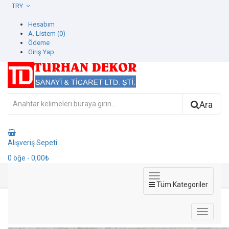
TRY
Hesabım
A. Listem (0)
Ödeme
Giriş Yap
Ara
Alışveriş Sepeti
0
öğe
- 0,00₺
Tüm Kategoriler
7815-3 Seven Duvar Kağıdı
7815-3 Seven Duvar Kağıdı