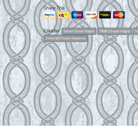
Share This
Etiketler:
Seven Duvar Kağıdı
7808-2 Duvar Kağıdı
S
Dekoratif Duvar Kaplama