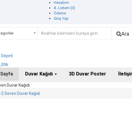
Hesabım
A. Listem (0)
Ödeme
Giriş Yap
Ara
egoriler
ş Sepeti
0,00₺
 Sayfa
Duvar Kağıdı
3D Duvar Poster
İletiş
en Duvar Kağıdı
-2 Seven Duvar Kağıdı