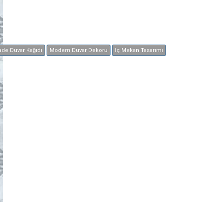
ade Duvar Kağıdı
Modern Duvar Dekoru
Iç Mekan Tasarımı