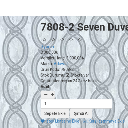
7808-2 Seven Duva
0 yorum
3.000,00₺
Vergiler Hariç:
3.000,00₺
Marka:
Adawall
Ürün Kodu:
7808-2
Stok Durumu:
Stokta var
Görüntülenmiş
247 kez bakıldı
Adet
İstek Listesine Ekle
Karşılaştırmaya Ekle