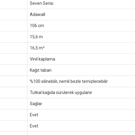
Seven Serisi
Adawall
106 cm
15,6 m
16,5 m²
Vinil kaplama
Kağıt taban
%100 silinebilir, nemli bezle temizlenebilir
Tutkal kağıda sürülerek uygulanır
Sağlar
Evet
Evet