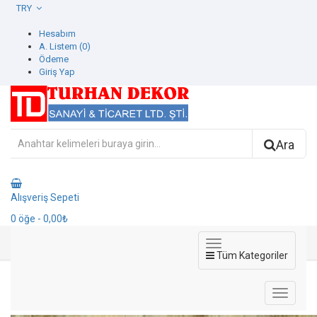
TRY
Hesabım
A. Listem (0)
Ödeme
Giriş Yap
Ara
Alışveriş Sepeti
0
öğe
- 0,00₺
Tüm Kategoriler
7802-4 Seven Duvar Kağıdı
7802-4 Seven Duvar Kağıdı