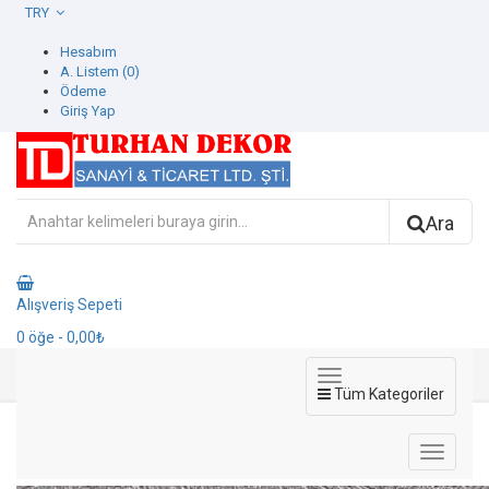
TRY
Hesabım
A. Listem (0)
Ödeme
Giriş Yap
Ara
Alışveriş Sepeti
0
öğe
- 0,00₺
Tüm Kategoriler
773487-6 Spectrum Duvar Kağıdı
773487-6 Spectrum Duvar Kağıdı