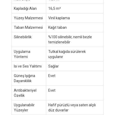
Kapladığı Alan
16,5 m²
Yüzey Malzemesi
Vinil kaplama
Taban Malzemesi
Kağıt taban
Silinebilirlik
%100 silinebilir, nemli bezle
temizlenebilir
Uygulama
Tutkal kağıda sürülerek
Yöntemi
uygulanır
Isı ve Ses Yalıtımı
Sağlar
Güneş Işığına
Evet
Dayanıklılık
Antibakteriyel
Evet
Özellik
Uygulanabilir
Hafif pürüzlü veya saten alçılı
Yüzeyler
düz duvarlar