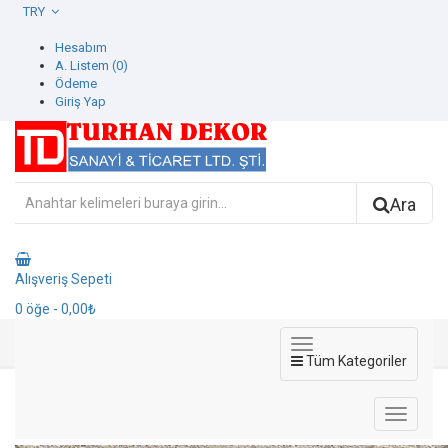
TRY
Hesabım
A. Listem (0)
Ödeme
Giriş Yap
Ara
Alışveriş Sepeti
0
öğe
- 0,00₺
Tüm Kategoriler
773348-7 Spectrum Duvar Kağıdı
773348-7 Spectrum Duvar Kağıdı