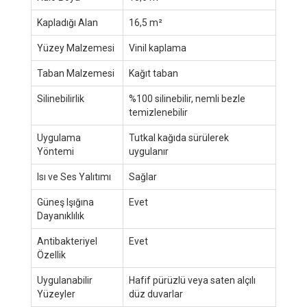
Kapladığı Alan
16,5 m²
Yüzey Malzemesi
Vinil kaplama
Taban Malzemesi
Kağıt taban
Silinebilirlik
%100 silinebilir, nemli bezle
temizlenebilir
Uygulama
Tutkal kağıda sürülerek
Yöntemi
uygulanır
Isı ve Ses Yalıtımı
Sağlar
Güneş Işığına
Evet
Dayanıklılık
Antibakteriyel
Evet
Özellik
Uygulanabilir
Hafif pürüzlü veya saten alçılı
Yüzeyler
düz duvarlar