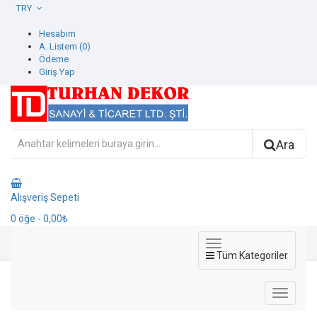
TRY
Hesabım
A. Listem (0)
Ödeme
Giriş Yap
Ara
Alışveriş Sepeti
0
öğe
- 0,00₺
Tüm Kategoriler
773348-4 Contract Duvar Kağıdı
773348-4 Contract Duvar Kağıdı