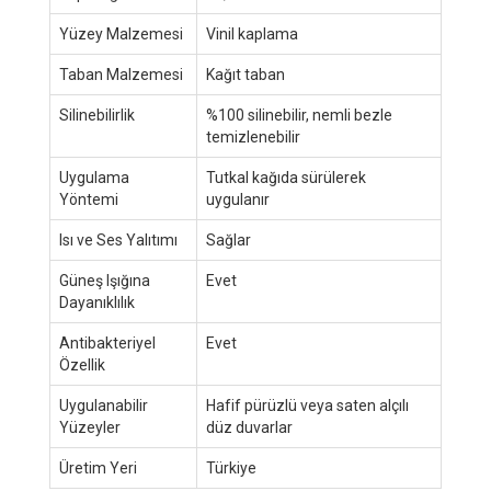
Yüzey Malzemesi
Vinil kaplama
Taban Malzemesi
Kağıt taban
Silinebilirlik
%100 silinebilir, nemli bezle
temizlenebilir
Uygulama
Tutkal kağıda sürülerek
Yöntemi
uygulanır
Isı ve Ses Yalıtımı
Sağlar
Güneş Işığına
Evet
Dayanıklılık
Antibakteriyel
Evet
Özellik
Uygulanabilir
Hafif pürüzlü veya saten alçılı
Yüzeyler
düz duvarlar
Üretim Yeri
Türkiye