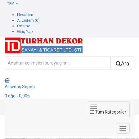
TRY
Hesabım
A. Listem (0)
Ödeme
Giriş Yap
Ara
Alışveriş Sepeti
0
öğe
- 0,00₺
Tüm Kategoriler
773336-1 Spectrum Duvar Kağıdı
773336-1 Spectrum Duvar Kağıdı