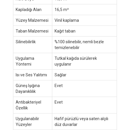
Kapladığı Alan
16,5 m²
Yüzey Malzemesi
Vinil kaplama
Taban Malzemesi
Kağıt taban
Silinebilirlik
%100 silinebilir, nemli bezle
temizlenebilir
Uygulama
Tutkal kağıda sürülerek
Yöntemi
uygulanır
Isı ve Ses Yalıtımı
Sağlar
Güneş Işığına
Evet
Dayanıklılık
Antibakteriyel
Evet
Özellik
Uygulanabilir
Hafif pürüzlü veya saten alçılı
Yüzeyler
düz duvarlar