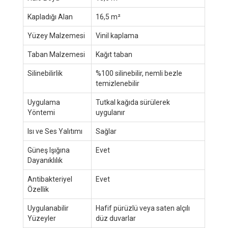
Kapladığı Alan
16,5 m²
Yüzey Malzemesi
Vinil kaplama
Taban Malzemesi
Kağıt taban
Silinebilirlik
%100 silinebilir, nemli bezle
temizlenebilir
Uygulama
Tutkal kağıda sürülerek
Yöntemi
uygulanır
Isı ve Ses Yalıtımı
Sağlar
Güneş Işığına
Evet
Dayanıklılık
Antibakteriyel
Evet
Özellik
Uygulanabilir
Hafif pürüzlü veya saten alçılı
Yüzeyler
düz duvarlar