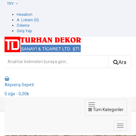
TRY
Hesabım
A. Listem (0)
Ödeme
Giriş Yap
Ara
Alışveriş Sepeti
0
öğe
- 0,00₺
Tüm Kategoriler
773333-6 Spectrum Duvar Kağıdı
773333-6 Spectrum Duvar Kağıdı