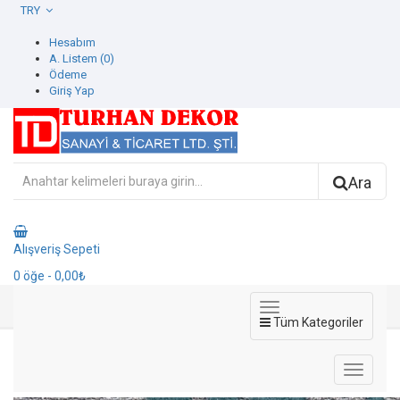
TRY
Hesabım
A. Listem (0)
Ödeme
Giriş Yap
Ara
Alışveriş Sepeti
0
öğe
- 0,00₺
Tüm Kategoriler
773326-6 Spectrum Duvar Kağıdı
773326-6 Spectrum Duvar Kağıdı