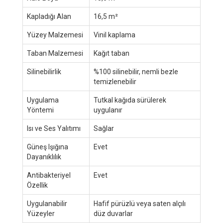
Kapladığı Alan
16,5 m²
Yüzey Malzemesi
Vinil kaplama
Taban Malzemesi
Kağıt taban
Silinebilirlik
%100 silinebilir, nemli bezle
temizlenebilir
Uygulama
Tutkal kağıda sürülerek
Yöntemi
uygulanır
Isı ve Ses Yalıtımı
Sağlar
Güneş Işığına
Evet
Dayanıklılık
Antibakteriyel
Evet
Özellik
Uygulanabilir
Hafif pürüzlü veya saten alçılı
Yüzeyler
düz duvarlar