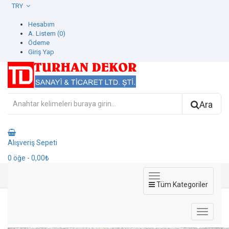
TRY
Hesabım
A. Listem (0)
Ödeme
Giriş Yap
Ara
Alışveriş Sepeti
0
öğe
- 0,00₺
Tüm Kategoriler
7000-7 Lapis Duvar Kağıdı
7000-7 Lapis Duvar Kağıdı