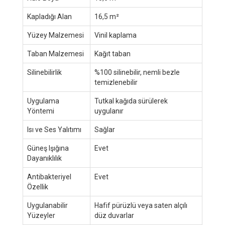
Kapladığı Alan
16,5 m²
Yüzey Malzemesi
Vinil kaplama
Taban Malzemesi
Kağıt taban
Silinebilirlik
%100 silinebilir, nemli bezle
temizlenebilir
Uygulama
Tutkal kağıda sürülerek
Yöntemi
uygulanır
Isı ve Ses Yalıtımı
Sağlar
Güneş Işığına
Evet
Dayanıklılık
Antibakteriyel
Evet
Özellik
Uygulanabilir
Hafif pürüzlü veya saten alçılı
Yüzeyler
düz duvarlar