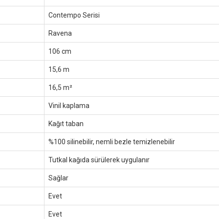
Contempo Serisi
Ravena
106 cm
15,6 m
16,5 m²
Vinil kaplama
Kağıt taban
%100 silinebilir, nemli bezle temizlenebilir
Tutkal kağıda sürülerek uygulanır
Sağlar
Evet
Evet