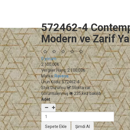
572462-4 Contempo
Modern ve Zarif Ya
0 yorum
2.100,00₺
Vergiler Hariç:
2.100,00₺
Marka:
Ravena
Ürün Kodu:
572462-4
Stok Durumu:
Stokta var
Görüntülenmiş
235 kez bakıldı
Adet