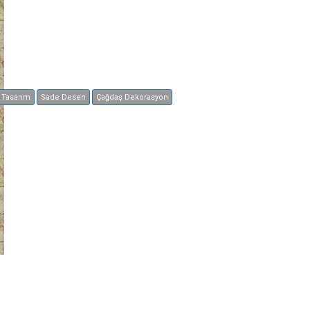
Tasarım
Sade Desen
Çağdaş Dekorasyon