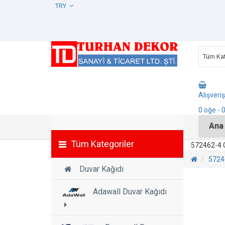
TRY
Tüm Kat
Alışveri
0
öğe
- 
Ana
Tüm Kategoriler
572462-4 
5724
Duvar Kağıdı
Adawall Duvar Kağıdı