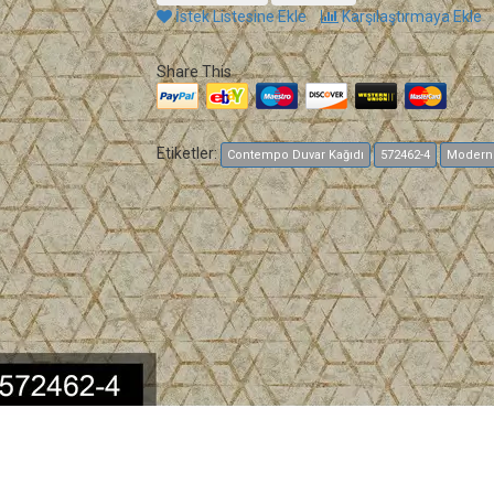
İstek Listesine Ekle
Karşılaştırmaya Ekle
Share This
Etiketler:
Contempo Duvar Kağıdı
572462-4
Modern 