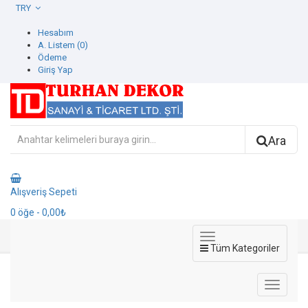
TRY
Hesabım
A. Listem (0)
Ödeme
Giriş Yap
Ara
Alışveriş Sepeti
0
öğe
- 0,00₺
Tüm Kategoriler
572462-3 Contempo Duvar Kağıdı
572462-3 Contempo Duvar Kağıdı