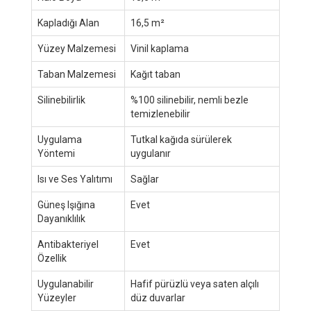
Kapladığı Alan
16,5 m²
Yüzey Malzemesi
Vinil kaplama
Taban Malzemesi
Kağıt taban
Silinebilirlik
%100 silinebilir, nemli bezle
temizlenebilir
Uygulama
Tutkal kağıda sürülerek
Yöntemi
uygulanır
Isı ve Ses Yalıtımı
Sağlar
Güneş Işığına
Evet
Dayanıklılık
Antibakteriyel
Evet
Özellik
Uygulanabilir
Hafif pürüzlü veya saten alçılı
Yüzeyler
düz duvarlar