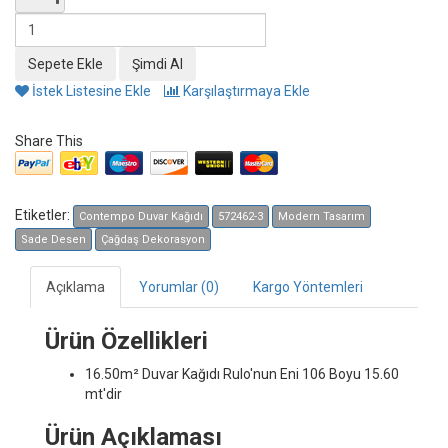
İstek Listesine Ekle
Karşılaştırmaya Ekle
Share This
Etiketler:
Contempo Duvar Kağıdı
572462-3
Modern Tasarım
Sade Desen
Çağdaş Dekorasyon
Açıklama
Yorumlar (0)
Kargo Yöntemleri
Ürün Özellikleri
16.50m² Duvar Kağıdı
Rulo'nun Eni 106 Boyu 15.60
mt'dir
Ürün Açıklaması