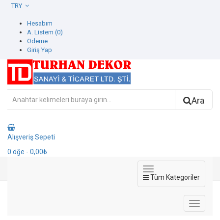
TRY
Hesabım
A. Listem (0)
Ödeme
Giriş Yap
Ara
Alışveriş Sepeti
0
öğe
- 0,00₺
Tüm Kategoriler
572461-4 Contempo Duvar Kağıdı
572461-4 Contempo Duvar Kağıdı