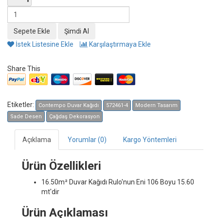
İstek Listesine Ekle
Karşılaştırmaya Ekle
Share This
Etiketler:
Contempo Duvar Kağıdı
572461-4
Modern Tasarım
Sade Desen
Çağdaş Dekorasyon
Açıklama
Yorumlar (0)
Kargo Yöntemleri
Ürün Özellikleri
16.50m² Duvar Kağıdı
Rulo'nun Eni 106 Boyu 15.60
mt'dir
Ürün Açıklaması