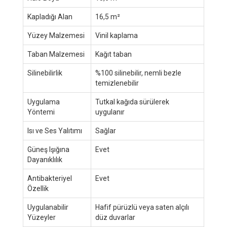
Kapladığı Alan
16,5 m²
Yüzey Malzemesi
Vinil kaplama
Taban Malzemesi
Kağıt taban
Silinebilirlik
%100 silinebilir, nemli bezle
temizlenebilir
Uygulama
Tutkal kağıda sürülerek
Yöntemi
uygulanır
Isı ve Ses Yalıtımı
Sağlar
Güneş Işığına
Evet
Dayanıklılık
Antibakteriyel
Evet
Özellik
Uygulanabilir
Hafif pürüzlü veya saten alçılı
Yüzeyler
düz duvarlar