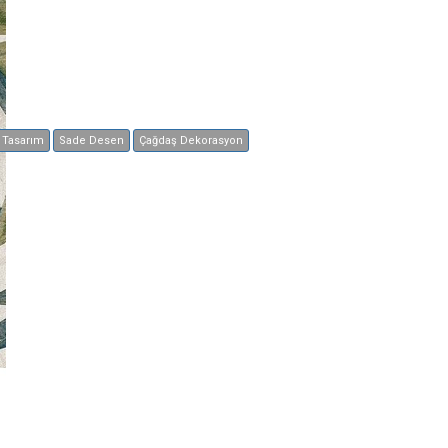
Tasarım
Sade Desen
Çağdaş Dekorasyon