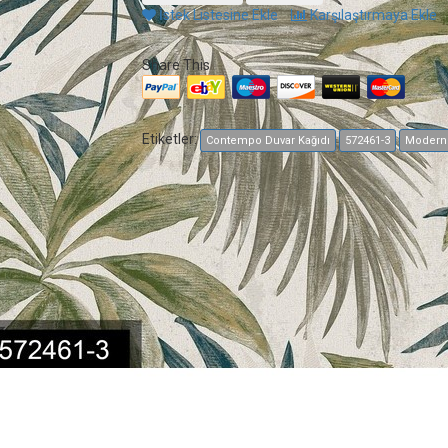
İstek Listesine Ekle
Karşılaştırmaya Ekle
Share This
Etiketler:
Contempo Duvar Kağıdı
572461-3
Modern 