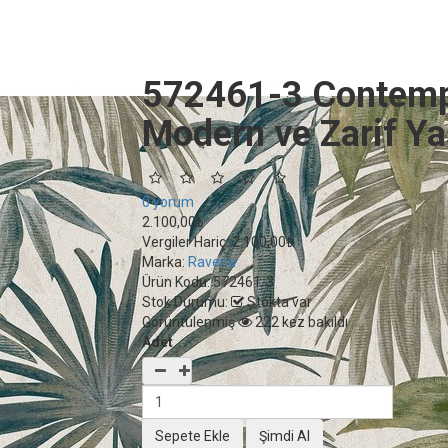
572461-3 Contempo
Modern ve Zarif Ya
0 yorum
2.100,00₺
Vergiler Hariç:
2.100,00₺
Marka:
Ravena
Ürün Kodu:
572461-3
Stok Durumu:
Stokta var
Görüntülenmiş
222 kez bakıldı
Adet