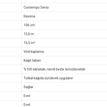
Contempo Serisi
Ravena
106 cm
15,6 m
16,5 m²
Vinil kaplama
Kağıt taban
%100 silinebilir, nemli bezle temizlenebilir
Tutkal kağıda sürülerek uygulanır
Sağlar
Evet
Evet