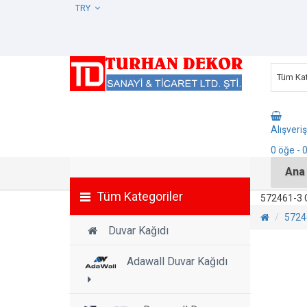
TRY
Tüm Kat
Alışveri
0
öğe
- 
Ana
Tüm Kategoriler
572461-3 
5724
Duvar Kağıdı
Adawall Duvar Kağıdı