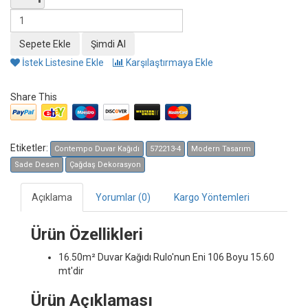
İstek Listesine Ekle
Karşılaştırmaya Ekle
Share This
Etiketler:
Contempo Duvar Kağıdı
572213-4
Modern Tasarım
Sade Desen
Çağdaş Dekorasyon
Açıklama
Yorumlar (0)
Kargo Yöntemleri
Ürün Özellikleri
16.50m² Duvar Kağıdı
Rulo'nun Eni 106 Boyu 15.60
mt'dir
Ürün Açıklaması