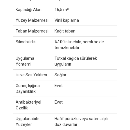
Kapladığı Alan
16,5 m²
Yüzey Malzemesi
Vinil kaplama
Taban Malzemesi
Kağıt taban
Silinebilirlik
%100 silinebilir, nemli bezle
temizlenebilir
Uygulama
Tutkal kağıda sürülerek
Yöntemi
uygulanır
Isı ve Ses Yalıtımı
Sağlar
Güneş Işığına
Evet
Dayanıklılık
Antibakteriyel
Evet
Özellik
Uygulanabilir
Hafif pürüzlü veya saten alçılı
Yüzeyler
düz duvarlar