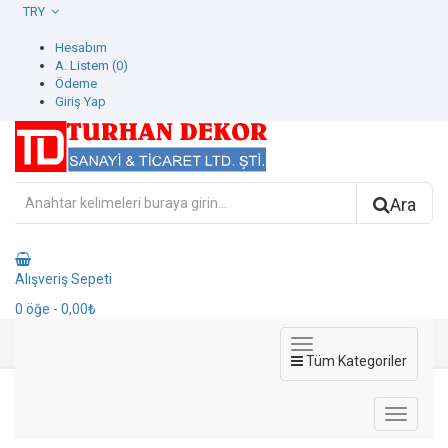
TRY
Hesabım
A. Listem (0)
Ödeme
Giriş Yap
Ara
Alışveriş Sepeti
0
öğe
- 0,00₺
Tüm Kategoriler
572213-4 Contempo Duvar Kağıdı
572213-4 Contempo Duvar Kağıdı