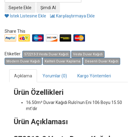
İstek Listesine Ekle
Karşılaştırmaya Ekle
Share This
Etiketler:
572213-3 Vesta Duvar Kağıdı
Vesta Duvar Kağıdı
Modern Duvar Kağıdı
Kaliteli Duvar Kaplama
Desenli Duvar Kağıdı
Açıklama
Yorumlar (0)
Kargo Yöntemleri
Ürün Özellikleri
16.50m² Duvar Kağıdı
Rulo'nun Eni 106 Boyu 15.50
mt'dir
Ürün Açıklaması