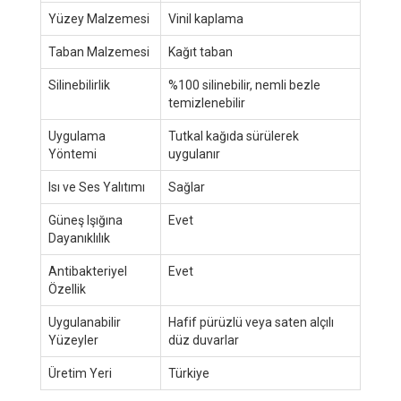
Yüzey Malzemesi
Vinil kaplama
Taban Malzemesi
Kağıt taban
Silinebilirlik
%100 silinebilir, nemli bezle
temizlenebilir
Uygulama
Tutkal kağıda sürülerek
Yöntemi
uygulanır
Isı ve Ses Yalıtımı
Sağlar
Güneş Işığına
Evet
Dayanıklılık
Antibakteriyel
Evet
Özellik
Uygulanabilir
Hafif pürüzlü veya saten alçılı
Yüzeyler
düz duvarlar
Üretim Yeri
Türkiye