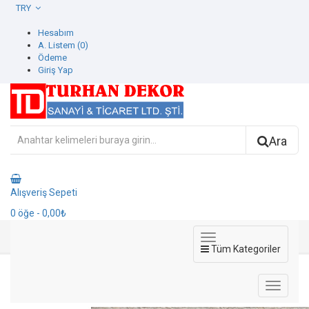
TRY
Hesabım
A. Listem (0)
Ödeme
Giriş Yap
Ara
Alışveriş Sepeti
0
öğe
- 0,00₺
Tüm Kategoriler
572213-3 Vesta Duvar Kağıdı
572213-3 Vesta Duvar Kağıdı