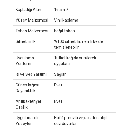
Kapladığı Alan
16,5 m²
Yüzey Malzemesi
Vinil kaplama
Taban Malzemesi
Kağıt taban
Silinebilirlik
%100 silinebilir, nemli bezle
temizlenebilir
Uygulama
Tutkal kağıda sürülerek
Yöntemi
uygulanır
Isı ve Ses Yalıtımı
Sağlar
Güneş Işığına
Evet
Dayanıklılık
Antibakteriyel
Evet
Özellik
Uygulanabilir
Hafif pürüzlü veya saten alçılı
Yüzeyler
düz duvarlar