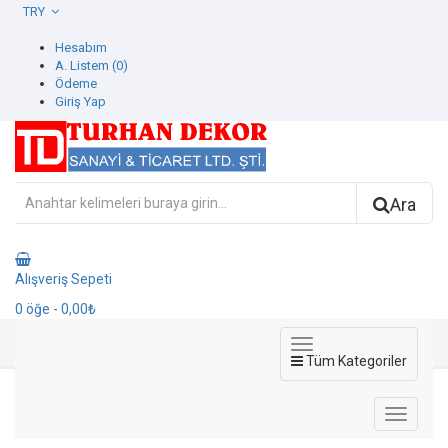
TRY
Hesabım
A. Listem (0)
Ödeme
Giriş Yap
Ara
Alışveriş Sepeti
0
öğe
- 0,00₺
Tüm Kategoriler
572213-1 Contempo Duvar Kağıdı
572213-1 Contempo Duvar Kağıdı