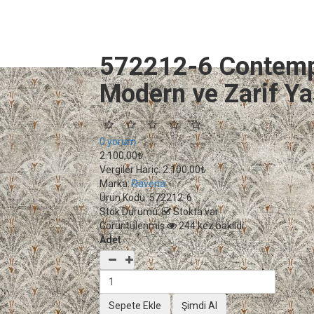
572212-6 Contempo
Modern ve Zarif Ya
0 yorum
2.100,00₺
Vergiler Hariç:
2.100,00₺
Marka:
Ravena
Ürün Kodu:
572212-6
Stok Durumu:
Stokta var
Görüntülenmiş
244 kez bakıldı
Adet