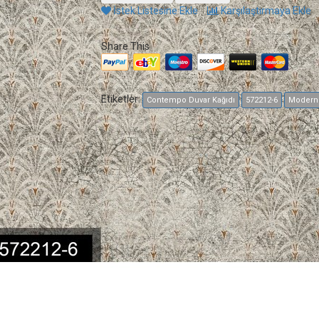
İstek Listesine Ekle
Karşılaştırmaya Ekle
Share This
Etiketler:
Contempo Duvar Kağıdı
572212-6
Modern 