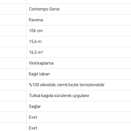
Contempo Serisi
Ravena
106 cm
15,6 m
16,5 m²
Vinil kaplama
Kağıt taban
%100 silinebilir, nemli bezle temizlenebilir
Tutkal kağıda sürülerek uygulanır
Sağlar
Evet
Evet