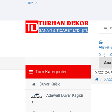
TRY
Tüm Kat
Alışveri
0
öğe
- 
Ana
Tüm Kategoriler
572212-6 
5722
Duvar Kağıdı
Adawall Duvar Kağıdı