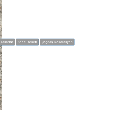
Tasarım
Sade Desen
Çağdaş Dekorasyon