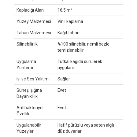
Kapladığı Alan
16,5 m²
Yüzey Malzemesi
Vinil kaplama
Taban Malzemesi
Kağıt taban
Silinebilirlik
%100 silinebilir, nemli bezle
temizlenebilir
Uygulama
Tutkal kağıda sürülerek
Yöntemi
uygulanır
Isı ve Ses Yalıtımı
Sağlar
Güneş Işığına
Evet
Dayanıklılık
Antibakteriyel
Evet
Özellik
Uygulanabilir
Hafif pürüzlü veya saten alçılı
Yüzeyler
düz duvarlar