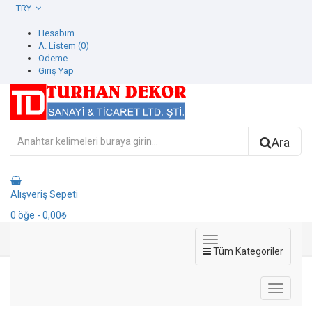
TRY
Hesabım
A. Listem (0)
Ödeme
Giriş Yap
Ara
Alışveriş Sepeti
0
öğe
- 0,00₺
Tüm Kategoriler
572212-2 Contempo Duvar Kağıdı
572212-2 Contempo Duvar Kağıdı