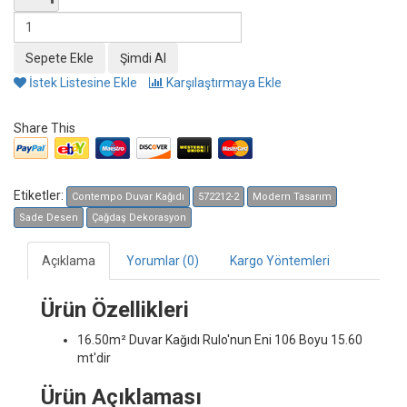
İstek Listesine Ekle
Karşılaştırmaya Ekle
Share This
Etiketler:
Contempo Duvar Kağıdı
572212-2
Modern Tasarım
Sade Desen
Çağdaş Dekorasyon
Açıklama
Yorumlar (0)
Kargo Yöntemleri
Ürün Özellikleri
16.50m² Duvar Kağıdı
Rulo'nun Eni 106 Boyu 15.60
mt'dir
Ürün Açıklaması