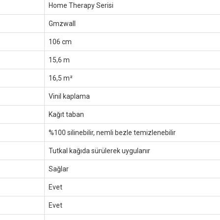
Home Therapy Serisi
Gmzwall
106 cm
15,6 m
16,5 m²
Vinil kaplama
Kağıt taban
%100 silinebilir, nemli bezle temizlenebilir
Tutkal kağıda sürülerek uygulanır
Sağlar
Evet
Evet