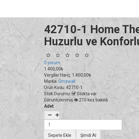
42710-1 Home Ther
Huzurlu ve Konforlu
0 yorum
1.400,00₺
Vergiler Hariç:
1.400,00₺
Marka:
Gmzwall
Ürün Kodu:
42710-1
Stok Durumu:
Stokta var
Görüntülenmiş
210 kez bakıldı
Adet