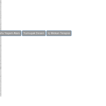
rlu Yaşam Alanı
Yumuşak Desen
Iç Mekan Terapisi