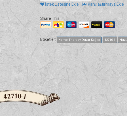
İstek Listesine Ekle
Karşılaştırmaya Ekle
Share This
Etiketler:
Home Therapy Duvar Kağıdı
42710-1
Huzu