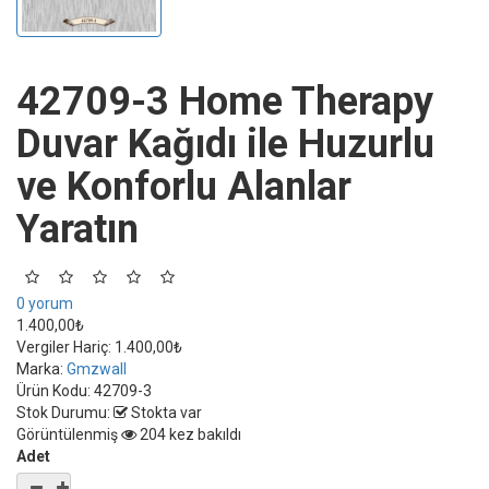
42709-3 Home Therapy
Duvar Kağıdı ile Huzurlu
ve Konforlu Alanlar
Yaratın
0 yorum
1.400,00₺
Vergiler Hariç:
1.400,00₺
Marka:
Gmzwall
Ürün Kodu:
42709-3
Stok Durumu:
Stokta var
Görüntülenmiş
204 kez bakıldı
Adet