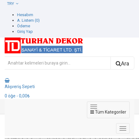
TRY
Hesabım
A. Listem (0)
Ödeme
Giriş Yap
Ara
Alışveriş Sepeti
0
öğe
- 0,00₺
Tüm Kategoriler
42709-3 Home Therapy Duvar Kağıdı
42709-3 Home Therapy Duvar Kağıdı