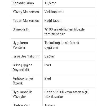
Kapladığı Alan
16,5 m²
Yüzey Malzemesi
Vinil kaplama
Taban Malzemesi
Kağıt taban
Silinebilirlik
%100 silinebilir, nemli bezle
temizlenebilir
Uygulama
Tutkal kağıda sürülerek
Yöntemi
uygulanır
Isı ve Ses Yalıtımı
Sağlar
Güneş Işığına
Evet
Dayanıklılık
Antibakteriyel
Evet
Özellik
Uygulanabilir
Hafif pürüzlü veya saten alçılı
Yüzeyler
düz duvarlar
Üretim Yeri
Türkiye