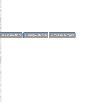
rlu Yaşam Alanı
Yumuşak Desen
Iç Mekan Terapisi