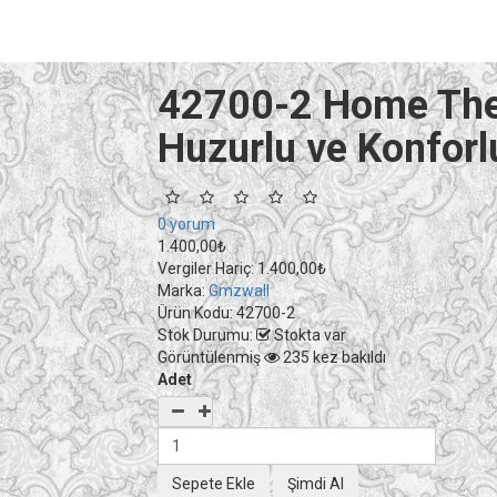
42700-2 Home Ther
Huzurlu ve Konforlu
0 yorum
1.400,00₺
Vergiler Hariç:
1.400,00₺
Marka:
Gmzwall
Ürün Kodu:
42700-2
Stok Durumu:
Stokta var
Görüntülenmiş
235 kez bakıldı
Adet