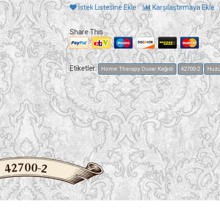
İstek Listesine Ekle
Karşılaştırmaya Ekle
Share This
Etiketler:
Home Therapy Duvar Kağıdı
42700-2
Huzu