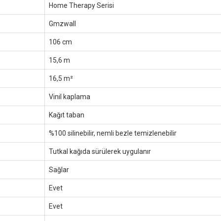
Home Therapy Serisi
Gmzwall
106 cm
15,6 m
16,5 m²
Vinil kaplama
Kağıt taban
%100 silinebilir, nemli bezle temizlenebilir
Tutkal kağıda sürülerek uygulanır
Sağlar
Evet
Evet