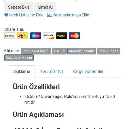
İstek Listesine Ekle
Karşılaştırmaya Ekle
Share This
Etiketler:
Icon Duvar Kağıdı
42616-2
Modern Tasarım
Cesur Desen
Çağdaş Iç Mekan
Açıklama
Yorumlar (0)
Kargo Yöntemleri
Ürün Özellikleri
16.50m² Duvar Kağıdı
Rulo'nun Eni 106 Boyu 15.60
mt'dir
Ürün Açıklaması