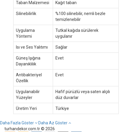
Taban Malzemesi
Kağıt taban
Silinebilirlik
%100 silinebilir, nemli bezle
temizlenebilir
Uygulama
Tutkal kağıda sürülerek
Yöntemi
uygulanır
Isı ve Ses Yalıtımı
Sağlar
Güneş Işığına
Evet
Dayanıklılık
Antibakteriyel
Evet
Özellik
Uygulanabilir
Hafif pürüzlü veya saten alçılı
Yüzeyler
düz duvarlar
Üretim Yeri
Türkiye
Daha Fazla Göster
Daha Az Göster
turhandekor.com.tr © 2026