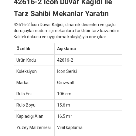
42616-2 İcon Duvar Kağıdı ile
Tarz Sahibi Mekanlar Yaratın
42616-2 İcon Duvar Kağıdı, dinamik desenleri ve güçlü
duruşuyla modern iç mekanlara farklı bir tarz kazandırır.
Kaliteli dokusu ve uygulama kolaylığıyla öne çıkar.
Özellik
Açıklama
Ürün Kodu
42616-2
Koleksiyon
İcon Serisi
Marka
Gmzwall
Rulo Eni
106 cm
Rulo Boyu
15,6 m
Kapladığı Alan
16,5 m²
Yüzey Malzemesi
Vinil kaplama