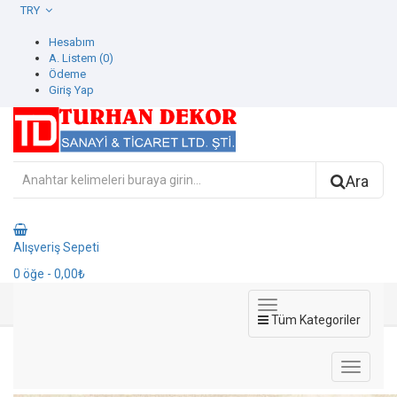
TRY
Hesabım
A. Listem (0)
Ödeme
Giriş Yap
Ara
Alışveriş Sepeti
0
öğe
- 0,00₺
Tüm Kategoriler
42616-2 İcon Duvar Kağıdı
42616-2 İcon Duvar Kağıdı